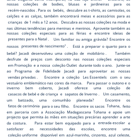
nossas coleções de bodies, blusas e jardineiras para os
recém-nascidos
. Para os
bebés,
descubre as t-shirts, as camisolas, os
calções e as calças, também encontrará meias e acessórios para as
crianças
de 1 mês a 12 anos. Descubra as nossas coleções na moda e
nas últimas tendências para meninas e meninos. Aproveite também as
nossas coleções especiais para as férias e encontre ideias de
presentes para o Natal
. Um familiar ou amiga grávida? Encontre os
nossos
presentes de nascimento"
. Está a preparar o quarto para o
bebé? Jacadi desenvolveu uma coleção de
mobiliário
. Também
desfrute de preços com desconto nas nossas coleções especiais
em Promoção
e a nossa
coleção Outlet
durante todo o ano. Junte-se
ao Programa de Fidelidade Jacadi para aproveitar as nossas
vendas privadas
. Encontre a coleção
Les Essentiels
com o seu
vestuário emblemático nas cores da marca. Para passar o outono e o
inverno bem coberto, Jacadi oferece uma coleção de
casacos de bebé e de criança
e
sapatos de Inverno
. Um casamento,
um batizado, uma comunhão planeada? Encontre os
fatos de cerimónia
para o seu filho. Encontre os sacos
Tohana,
feito
em parceria com a Associação Madagascana Tohana e apoie um
projecto que permita às mães em situações precárias aprender a arte
da costura. Para estar bem equipado para a
entrada escolar
e
satisfazer as necessidades das escolas, encontre uma
coleção uniforme
disponível em azul-marinho, cinzento, azul celeste,