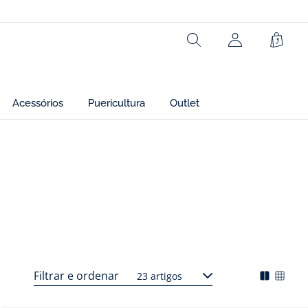
Rechercher
Cesto
Acessórios
Puericultura
Outlet
iras e conjuntos
Filtrar e ordenar
Blusões, casacos e macacões piloto
Acess
23 artigos
gorie
Mode
Chan
nte
d'affich
l'affi