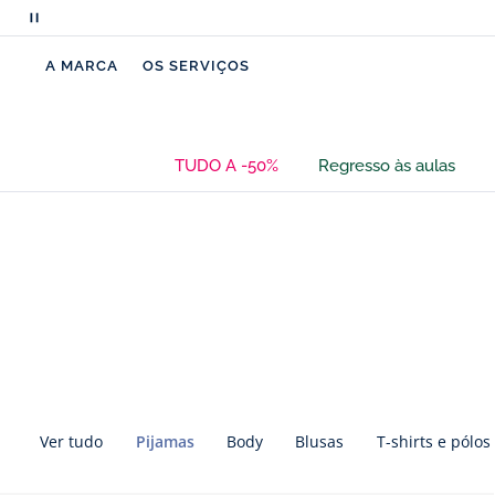
Pausar
a
A MARCA
OS SERVIÇOS
deslocação
de
mensagens
TUDO A -50%
Regresso às aulas
Pular
Pular
a
a
navegação
navegação
entre
entre
categorias
categorias
Ver tudo
Pijamas
Body
Blusas
T-shirts e pólos
Pular
Pular
a
a