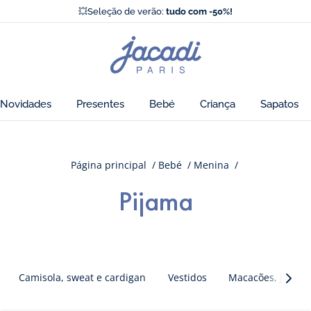
⛵️
Nova coleção outono
💥Seleção de verão:
tudo com -50%!
Os novos Essentiels Jacadi
⛵️
Nova coleção outono
Página
💥Seleção de verão:
tudo com -50%!
inicial
de
Jacadi
Novidades
Presentes
Bebé
Criança
Sapatos
Página principal
Bebé
Menina
Pijama
Camisola, sweat e cardigan
Vestidos
Macacões, jardine
Caté
suiva