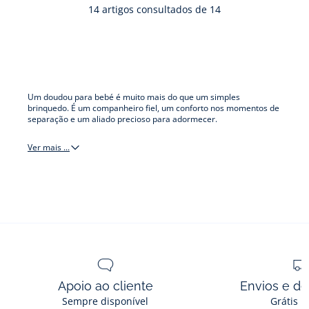
vista
vista
em
tec
14
artigos consultados de 14
01
02
tecido
Lib
Liberty
Um doudou para bebé é muito mais do que um simples
brinquedo. É um companheiro fiel, um conforto nos momentos de
separação e um aliado precioso para adormecer.
Ver mais ...
Boneco-
doudou
Apoio ao cliente
Envios e d
Sempre disponível
Grátis n