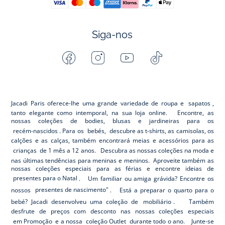
Siga-nos
Facebook
Instagram
Youtube
Tiktok
-
-
-
-
Jacadi
Jacadi
Jacadi
Jacadi
Paris
Paris
Paris
Paris
Jacadi Paris oferece-lhe uma grande variedade de roupa e
sapatos
,
tanto elegante como intemporal, na sua loja online. Encontre, as
nossas coleções de bodies, blusas e jardineiras para os
recém-nascidos
. Para os
bebés,
descubre as t-shirts, as camisolas, os
calções e as calças, também encontrará meias e acessórios para as
crianças
de 1 mês a 12 anos. Descubra as nossas coleções na moda e
nas últimas tendências para meninas e meninos. Aproveite também as
nossas coleções especiais para as férias e encontre ideias de
presentes para o Natal
. Um familiar ou amiga grávida? Encontre os
nossos
presentes de nascimento"
. Está a preparar o quarto para o
bebé? Jacadi desenvolveu uma coleção de
mobiliário
. Também
desfrute de preços com desconto nas nossas coleções especiais
em Promoção
e a nossa
coleção Outlet
durante todo o ano. Junte-se