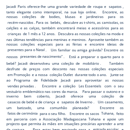
Jacadi Paris oferece-lhe uma grande variedade de roupa e
sapatos
,
tanto elegante como intemporal, na sua loja online. Encontre, as
nossas coleções de bodies, blusas e jardineiras para os
recém-nascidos
. Para os
bebés,
descubre as t-shirts, as camisolas, os
calções e as calças, também encontrará meias e acessórios para as
crianças
de 1 mês a 12 anos. Descubra as nossas coleções na moda e
nas últimas tendências para meninas e meninos. Aproveite também as
nossas coleções especiais para as férias e encontre ideias de
presentes para o Natal
. Um familiar ou amiga grávida? Encontre os
nossos
presentes de nascimento"
. Está a preparar o quarto para o
bebé? Jacadi desenvolveu uma coleção de
mobiliário
. Também
desfrute de preços com desconto nas nossas coleções especiais
em Promoção
e a nossa
coleção Outlet
durante todo o ano. Junte-se
ao Programa de Fidelidade Jacadi para aproveitar as nossas
vendas privadas
. Encontre a coleção
Les Essentiels
com o seu
vestuário emblemático nas cores da marca. Para passar o outono e o
inverno bem coberto, Jacadi oferece uma coleção de
casacos de bebé e de criança
e
sapatos de Inverno
. Um casamento,
um batizado, uma comunhão planeada? Encontre os
fatos de cerimónia
para o seu filho. Encontre os sacos
Tohana,
feito
em parceria com a Associação Madagascana Tohana e apoie um
projecto que permita às mães em situações precárias aprender a arte
da costura. Para estar bem equipado para a
entrada escolar
e