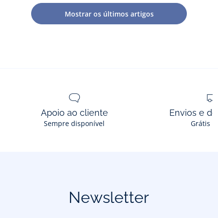
vista
vista
vista
para
para
para
para
beb
Mostrar os últimos artigos
01
02
03
bebé
bebé
bebé
bebé
men
menino
menino
menino
menino
Apoio ao cliente
Envios e d
Sempre disponível
Grátis n
Newsletter