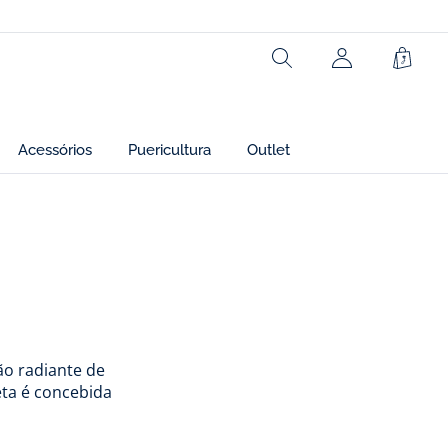
Rechercher
Cesto
Acessórios
Puericultura
Outlet
ão radiante de
eta é concebida