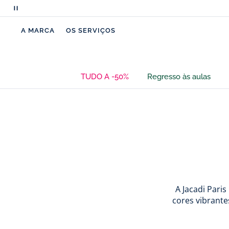
Pausar
a
A MARCA
OS SERVIÇOS
deslocação
de
mensagens
TUDO A -50%
Regresso às aulas
A Jacadi Pari
cores vibrante