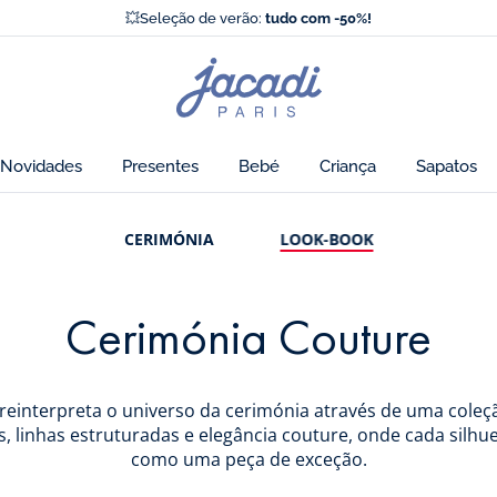
⛵️
Nova coleção outono
💥Seleção de verão:
tudo com -50%!
Os novos Essentiels Jacadi
⛵️
Nova coleção outono
Página
💥Seleção de verão:
tudo com -50%!
inicial
de
Jacadi
Novidades
Presentes
Bebé
Criança
Sapatos
CERIMÓNIA
LOOK-BOOK
Cerimónia Couture
s reinterpreta o universo da cerimónia através de uma coleç
s, linhas estruturadas e elegância couture, onde cada silhu
como uma peça de exceção.