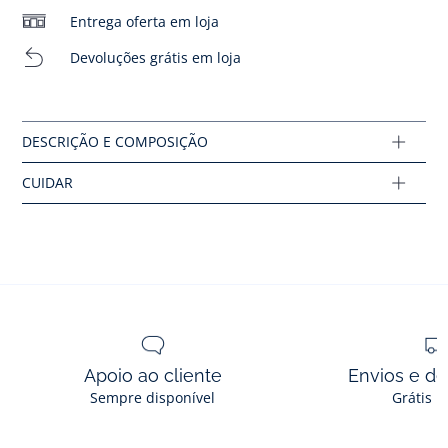
-Bela ideia de presente a oferecer ou para se oferecer
Entrega oferta em loja
Engomagem ligeira
Devoluções grátis em loja
Algodão com rótulo de agricultura biológica
Sem máquinas de secar roupa
Composição :
Tecido principal: 75% algodão - 25% poliéster
Ref : 2041139
Apoio ao cliente
Envios e d
Sempre disponível
Grátis n