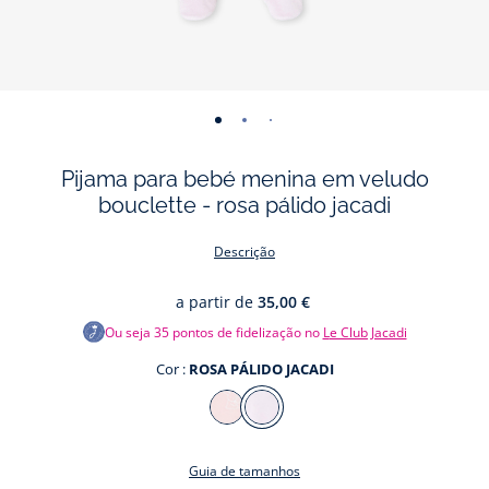
-
-
-
-
-
vista
vista
vista
vista
vista
Pijama para bebé menina em veludo
01
02
03
04
05
bouclette - rosa pálido jacadi
Descrição
a partir de
35,00 €
Ou seja
35
pontos de fidelização no
Le Club Jacadi
Cor :
ROSA PÁLIDO JACADI
Cor
ROSA
ROSA
DRAGEIA
PÁLIDO
Guia de tamanhos
JACADI