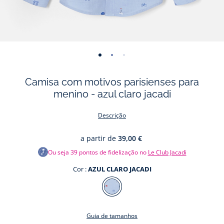
-
-
-
vista
vista
vista
Camisa com motivos parisienses para
01
02
03
menino - azul claro jacadi
Descrição
a partir de
39,00 €
Ou seja
39
pontos de fidelização no
Le Club Jacadi
Cor :
AZUL CLARO JACADI
Cor
AZUL
CLARO
Guia de tamanhos
JACADI