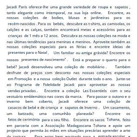
Jacadi Paris oferece-lhe uma grande variedade de roupa e
sapatos
,
tanto elegante como intemporal, na sua loja online. Encontre, as
nossas coleções de bodies, blusas e jardineiras para os
recém-nascidos
. Para os
bebés,
descubre as t-shirts, as camisolas, os
calções e as calças, também encontrará meias e acessórios para as
crianças
de 1 mês a 12 anos. Descubra as nossas coleções na moda e
nas últimas tendências para meninas e meninos. Aproveite também as
nossas coleções especiais para as férias e encontre ideias de
presentes para o Natal
. Um familiar ou amiga grávida? Encontre os
nossos
presentes de nascimento"
. Está a preparar o quarto para o
bebé? Jacadi desenvolveu uma coleção de
mobiliário
. Também
desfrute de preços com desconto nas nossas coleções especiais
em Promoção
e a nossa
coleção Outlet
durante todo o ano. Junte-se
ao Programa de Fidelidade Jacadi para aproveitar as nossas
vendas privadas
. Encontre a coleção
Les Essentiels
com o seu
vestuário emblemático nas cores da marca. Para passar o outono e o
inverno bem coberto, Jacadi oferece uma coleção de
casacos de bebé e de criança
e
sapatos de Inverno
. Um casamento,
um batizado, uma comunhão planeada? Encontre os
fatos de cerimónia
para o seu filho. Encontre os sacos
Tohana,
feito
em parceria com a Associação Madagascana Tohana e apoie um
projecto que permita às mães em situações precárias aprender a arte
da costura. Para estar bem equipado para a
entrada escolar
e