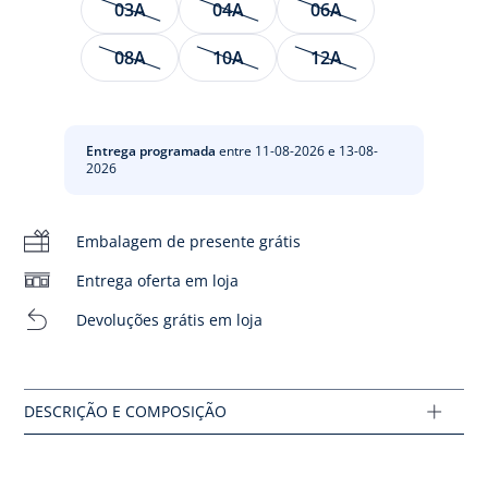
03A
04A
06A
Os meninos ficarão bem aquecidos com esta camisola
08A
10A
12A
interior. Em algodão orgânico tem como acessório o
logótipo Jacadi no peito, podem vesti-la sozinha com um
Teddy para o início da estação.
Entrega programada
entre 11-08-2026 e 13-08-
- Algodão orgânico
2026
- Gola alta
- Emblema Jacadi no peito
Composição :
Embalagem de presente grátis
Main fabric: 90% algodão - 5% elasthane - 5% viscose
Entrega oferta em loja
Ref : 2019415
Devoluções grátis em loja