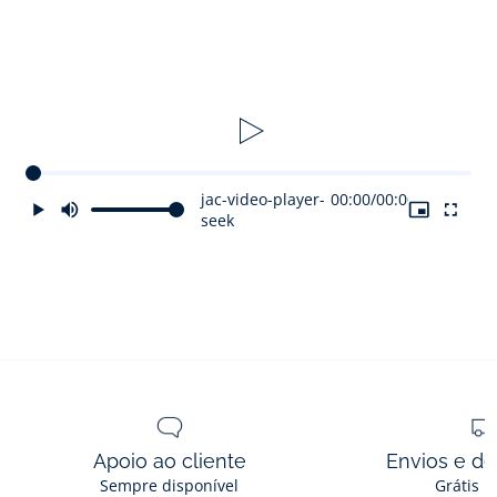
jac-video-player-
00:00
/
00:00
seek
Apoio ao cliente
Envios e d
Sempre disponível
Grátis n