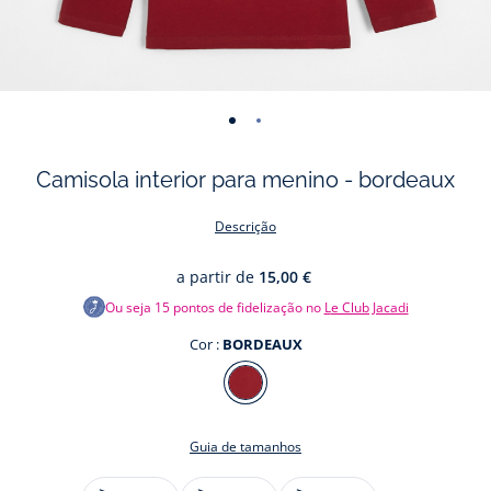
-
-
vista
vista
Camisola interior para menino - bordeaux
01
02
Descrição
a partir de
15,00 €
Ou seja
15
pontos de fidelização no
Le Club Jacadi
Cor :
BORDEAUX
Cor
BORDEAUX
Guia de tamanhos
Tamanho