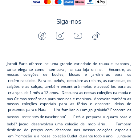
Siga-nos
Facebook
Instagram
Youtube
Tiktok
-
-
-
-
Jacadi
Jacadi
Jacadi
Jacadi
Paris
Paris
Paris
Paris
Jacadi Paris oferece-lhe uma grande variedade de roupa e
sapatos
,
tanto elegante como intemporal, na sua loja online. Encontre, as
nossas coleções de bodies, blusas e jardineiras para os
recém-nascidos
. Para os
bebés,
descubre as t-shirts, as camisolas, os
calções e as calças, também encontrará meias e acessórios para as
crianças
de 1 mês a 12 anos. Descubra as nossas coleções na moda e
nas últimas tendências para meninas e meninos. Aproveite também as
nossas coleções especiais para as férias e encontre ideias de
presentes para o Natal
. Um familiar ou amiga grávida? Encontre os
nossos
presentes de nascimento"
. Está a preparar o quarto para o
bebé? Jacadi desenvolveu uma coleção de
mobiliário
. Também
desfrute de preços com desconto nas nossas coleções especiais
em Promoção
e a nossa
coleção Outlet
durante todo o ano. Junte-se