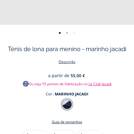
-
-
-
-
-
-
vista
vista
vista
vista
vista
vista
Ténis de lona para menino - marinho jacadi
01
02
03
04
05
06
Descrição
a partir de
55,00 €
Ou seja
55
pontos de fidelização no
Le Club Jacadi
Cor :
MARINHO JACADI
Cor
MARINHO
JACADI
Guia de tamanhos
Tamanho