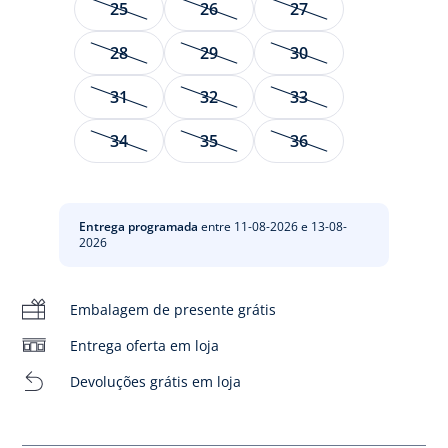
25
26
27
28
29
30
31
32
33
Para usar com bom tempo, os ténis para rapaz estão
34
35
36
disponíveis em lona de nylon para um look casual. Fáceis
de calçar graças às suas tiras de velcro, completarão os
trajes de cerimónia e do dia-a-dia.
- Lona de nylon
Entrega programada
entre 11-08-2026 e 13-08-
- Forro de lona
2026
- Bordo da abertura almofadado
- Tiras de velcro
- Tecido Liberty Poppy and Daisy, cor exclusiva da Jacadi
Embalagem de presente grátis
- Este modelo calça grande
Composição :
Entrega oferta em loja
Main fabric: 100% nylon
Devoluções grátis em loja
Lining: 95% algodão - 5% couro