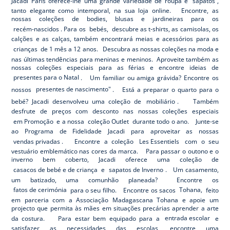
Jacadi Paris oferece-lhe uma grande variedade de roupa e
sapatos
,
tanto elegante como intemporal, na sua loja online. Encontre, as
nossas coleções de bodies, blusas e jardineiras para os
recém-nascidos
. Para os
bebés,
descubre as t-shirts, as camisolas, os
calções e as calças, também encontrará meias e acessórios para as
crianças
de 1 mês a 12 anos. Descubra as nossas coleções na moda e
nas últimas tendências para meninas e meninos. Aproveite também as
nossas coleções especiais para as férias e encontre ideias de
presentes para o Natal
. Um familiar ou amiga grávida? Encontre os
nossos
presentes de nascimento"
. Está a preparar o quarto para o
bebé? Jacadi desenvolveu uma coleção de
mobiliário
. Também
desfrute de preços com desconto nas nossas coleções especiais
em Promoção
e a nossa
coleção Outlet
durante todo o ano. Junte-se
ao Programa de Fidelidade Jacadi para aproveitar as nossas
vendas privadas
. Encontre a coleção
Les Essentiels
com o seu
vestuário emblemático nas cores da marca. Para passar o outono e o
inverno bem coberto, Jacadi oferece uma coleção de
casacos de bebé e de criança
e
sapatos de Inverno
. Um casamento,
um batizado, uma comunhão planeada? Encontre os
fatos de cerimónia
para o seu filho. Encontre os sacos
Tohana,
feito
em parceria com a Associação Madagascana Tohana e apoie um
projecto que permita às mães em situações precárias aprender a arte
da costura. Para estar bem equipado para a
entrada escolar
e
satisfazer as necessidades das escolas, encontre uma