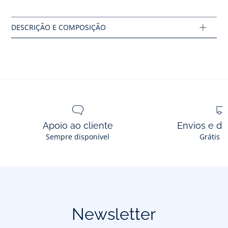
Main fabric: 100% couro
Lining: 100% couro
Ref : 2028426
Apoio ao cliente
Envios e d
Sempre disponível
Grátis n
Newsletter