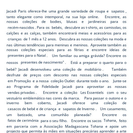
Paris
Paris
Paris
Paris
Jacadi Paris oferece-lhe uma grande variedade de roupa e
sapatos
,
tanto elegante como intemporal, na sua loja online. Encontre, as
nossas coleções de bodies, blusas e jardineiras para os
recém-nascidos
. Para os
bebés,
descubre as t-shirts, as camisolas, os
calções e as calças, também encontrará meias e acessórios para as
crianças
de 1 mês a 12 anos. Descubra as nossas coleções na moda e
nas últimas tendências para meninas e meninos. Aproveite também as
nossas coleções especiais para as férias e encontre ideias de
presentes para o Natal
. Um familiar ou amiga grávida? Encontre os
nossos
presentes de nascimento"
. Está a preparar o quarto para o
bebé? Jacadi desenvolveu uma coleção de
mobiliário
. Também
desfrute de preços com desconto nas nossas coleções especiais
em Promoção
e a nossa
coleção Outlet
durante todo o ano. Junte-se
ao Programa de Fidelidade Jacadi para aproveitar as nossas
vendas privadas
. Encontre a coleção
Les Essentiels
com o seu
vestuário emblemático nas cores da marca. Para passar o outono e o
inverno bem coberto, Jacadi oferece uma coleção de
casacos de bebé e de criança
e
sapatos de Inverno
. Um casamento,
um batizado, uma comunhão planeada? Encontre os
fatos de cerimónia
para o seu filho. Encontre os sacos
Tohana,
feito
em parceria com a Associação Madagascana Tohana e apoie um
projecto que permita às mães em situações precárias aprender a arte