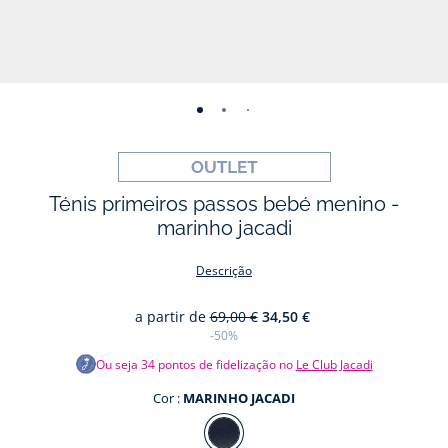
-
-
-
-
-
-
vista
vista
vista
vista
vista
vista
01
02
03
04
05
06
Ténis primeiros passos bebé menino -
marinho jacadi
Descrição
a partir de
69,00 €
34,50 €
-50%
Ou seja
34
pontos de fidelização no
Le Club Jacadi
Cor :
MARINHO JACADI
Cor