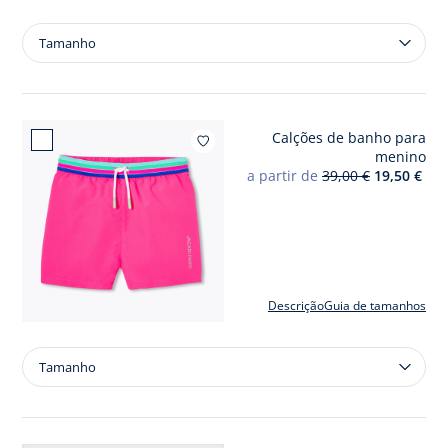
Tamanho
Tamanho
Pólo
para
menino
em
Calções de banho para
mini
Adicio
menino
piqué
a partir de
39,00 €
19,50 €
de
algodão
Descrição
Guia de tamanhos
Tamanho
Tamanho
Calções
de
banho
para