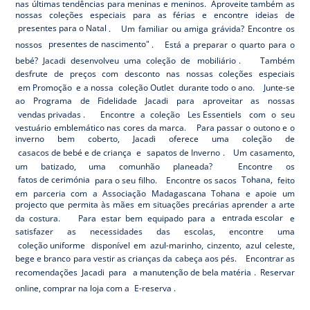
nas últimas tendências para meninas e meninos. Aproveite também as
nossas coleções especiais para as férias e encontre ideias de
presentes para o Natal
. Um familiar ou amiga grávida? Encontre os
nossos
presentes de nascimento"
. Está a preparar o quarto para o
bebé? Jacadi desenvolveu uma coleção de
mobiliário
. Também
desfrute de preços com desconto nas nossas coleções especiais
em Promoção
e a nossa
coleção Outlet
durante todo o ano. Junte-se
ao Programa de Fidelidade Jacadi para aproveitar as nossas
vendas privadas
. Encontre a coleção
Les Essentiels
com o seu
vestuário emblemático nas cores da marca. Para passar o outono e o
inverno bem coberto, Jacadi oferece uma coleção de
casacos de bebé e de criança
e
sapatos de Inverno
. Um casamento,
um batizado, uma comunhão planeada? Encontre os
fatos de cerimónia
para o seu filho. Encontre os sacos
Tohana,
feito
em parceria com a Associação Madagascana Tohana e apoie um
projecto que permita às mães em situações precárias aprender a arte
da costura. Para estar bem equipado para a
entrada escolar
e
satisfazer as necessidades das escolas, encontre uma
coleção uniforme
disponível em azul-marinho, cinzento, azul celeste,
bege e branco para vestir as crianças da cabeça aos pés. Encontrar as
recomendações Jacadi para
a manutenção de bela matéria
. Reservar
online, comprar na loja com a
E-reserva
.