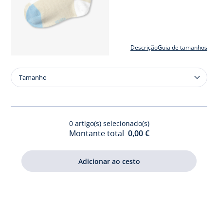
Descrição
Guia de tamanhos
Tamanho
Tamanho
Dois
pares
de
meias
0
artigo(s) selecionado(s)
invisíveis
Montante total
0,00 €
para
criança