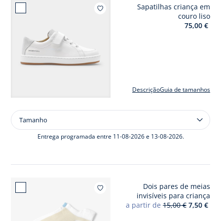
Sapatilhas criança em
menino
Adicio
couro liso
75,00 €
Descrição
Guia de tamanhos
Tamanho
Tamanho
Sapatilhas
criança
Entrega programada entre 11-08-2026 e 13-08-2026.
em
couro
liso
Dois pares de meias
Adici
invisíveis para criança
a partir de
15,00 €
7,50 €