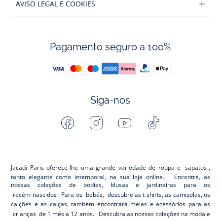
AVISO LEGAL E COOKIES
Pagamento seguro a 100%
Siga-nos
Facebook
Instagram
Youtube
Tiktok
-
-
-
-
Jacadi
Jacadi
Jacadi
Jacadi
Paris
Paris
Paris
Paris
Jacadi Paris oferece-lhe uma grande variedade de roupa e
sapatos
,
tanto elegante como intemporal, na sua loja online. Encontre, as
nossas coleções de bodies, blusas e jardineiras para os
recém-nascidos
. Para os
bebés,
descubre as t-shirts, as camisolas, os
calções e as calças, também encontrará meias e acessórios para as
crianças
de 1 mês a 12 anos. Descubra as nossas coleções na moda e