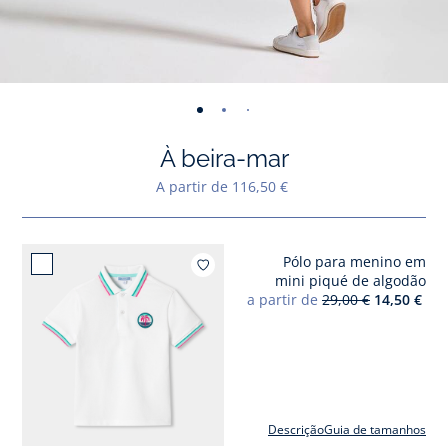
-
-
-
-
-
-
-
-
-
-
-
vista
vista
vista
vista
vista
vista
vista
vista
vista
vist
v
À beira-mar
01
02
03
04
05
06
07
08
09
010
0
A partir de 116,50 €
Pólo para menino em
Adici
mini piqué de algodão
a partir de
29,00 €
14,50 €
Descrição
Guia de tamanhos