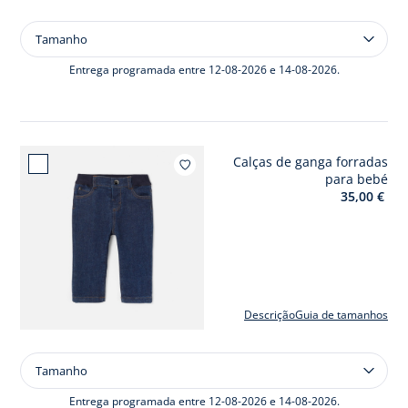
Tamanho
Tamanho
Camisa
às
Entrega programada entre 12-08-2026 e 14-08-2026.
riscas
bebé
menino
Calças de ganga forradas
Adicio
para bebé
35,00 €
Descrição
Guia de tamanhos
Tamanho
Tamanho
Calças
de
Entrega programada entre 12-08-2026 e 14-08-2026.