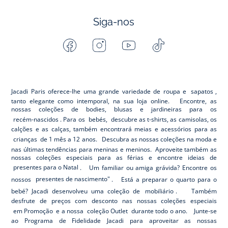
Siga-nos
Facebook
Instagram
Youtube
Tiktok
-
-
-
-
Jacadi
Jacadi
Jacadi
Jacadi
Paris
Paris
Paris
Paris
Jacadi Paris oferece-lhe uma grande variedade de roupa e
sapatos
,
tanto elegante como intemporal, na sua loja online. Encontre, as
nossas coleções de bodies, blusas e jardineiras para os
recém-nascidos
. Para os
bebés,
descubre as t-shirts, as camisolas, os
calções e as calças, também encontrará meias e acessórios para as
crianças
de 1 mês a 12 anos. Descubra as nossas coleções na moda e
nas últimas tendências para meninas e meninos. Aproveite também as
nossas coleções especiais para as férias e encontre ideias de
presentes para o Natal
. Um familiar ou amiga grávida? Encontre os
nossos
presentes de nascimento"
. Está a preparar o quarto para o
bebé? Jacadi desenvolveu uma coleção de
mobiliário
. Também
desfrute de preços com desconto nas nossas coleções especiais
em Promoção
e a nossa
coleção Outlet
durante todo o ano. Junte-se
ao Programa de Fidelidade Jacadi para aproveitar as nossas