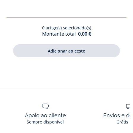
ganga
forradas
para
bebé
0
artigo(s) selecionado(s)
Montante total
0,00 €
Apoio ao cliente
Envios e d
Sempre disponível
Grátis n