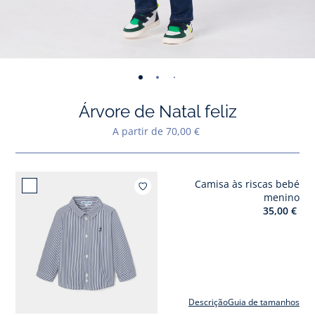
-
-
-
-
-
-
-
-
-
-
vista
vista
vista
vista
vista
vista
vista
vista
vista
vist
Árvore de Natal feliz
01
02
03
04
05
06
07
08
09
010
A partir de 70,00 €
Camisa às riscas bebé
Adicio
menino
35,00 €
Descrição
Guia de tamanhos