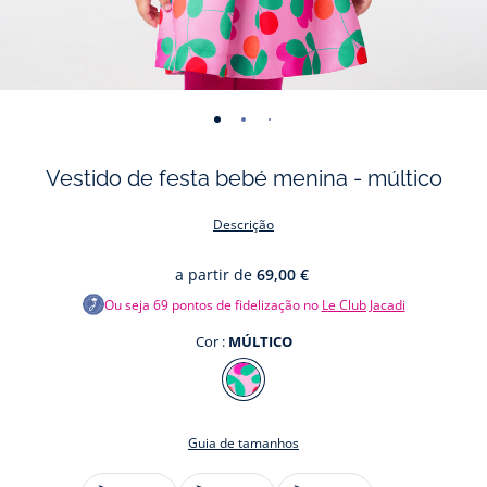
-
-
-
-
-
-
-
-
-
vista
vista
vista
vista
vista
vista
vista
vista
vista
Vestido de festa bebé menina - múltico
01
02
03
04
05
06
07
08
09
Descrição
a partir de
69,00 €
Ou seja
69
pontos de fidelização no
Le Club Jacadi
Cor :
MÚLTICO
Cor
MÚLTICO
Guia de tamanhos
Tamanho