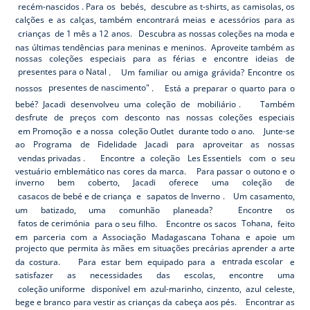
recém-nascidos
. Para os
bebés,
descubre as t-shirts, as camisolas, os
calções e as calças, também encontrará meias e acessórios para as
crianças
de 1 mês a 12 anos. Descubra as nossas coleções na moda e
nas últimas tendências para meninas e meninos. Aproveite também as
nossas coleções especiais para as férias e encontre ideias de
presentes para o Natal
. Um familiar ou amiga grávida? Encontre os
nossos
presentes de nascimento"
. Está a preparar o quarto para o
bebé? Jacadi desenvolveu uma coleção de
mobiliário
. Também
desfrute de preços com desconto nas nossas coleções especiais
em Promoção
e a nossa
coleção Outlet
durante todo o ano. Junte-se
ao Programa de Fidelidade Jacadi para aproveitar as nossas
vendas privadas
. Encontre a coleção
Les Essentiels
com o seu
vestuário emblemático nas cores da marca. Para passar o outono e o
inverno bem coberto, Jacadi oferece uma coleção de
casacos de bebé e de criança
e
sapatos de Inverno
. Um casamento,
um batizado, uma comunhão planeada? Encontre os
fatos de cerimónia
para o seu filho. Encontre os sacos
Tohana,
feito
em parceria com a Associação Madagascana Tohana e apoie um
projecto que permita às mães em situações precárias aprender a arte
da costura. Para estar bem equipado para a
entrada escolar
e
satisfazer as necessidades das escolas, encontre uma
coleção uniforme
disponível em azul-marinho, cinzento, azul celeste,
bege e branco para vestir as crianças da cabeça aos pés. Encontrar as