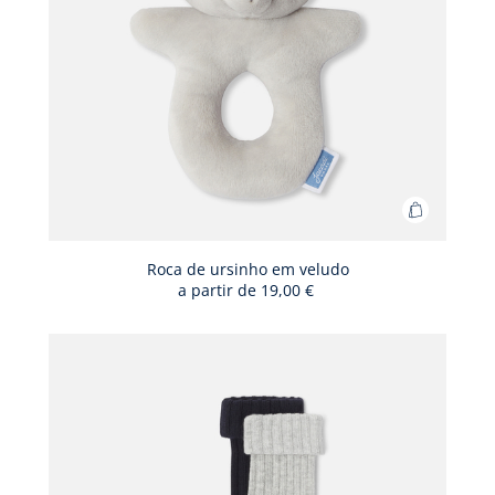
Adicionar
ao
cesto
Roca de ursinho em veludo
a partir de
19,00 €
Roca
de
ursinho
em
veludo