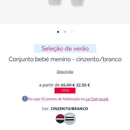
-
-
-
-
-
vista
vista
vista
vista
vista
01
02
03
04
05
Conjunto bebé menino - cinzento/branco
Descrição
a partir de
65,00 €
32,50 €
-50%
Ou seja
32
pontos de fidelização no
Le Club Jacadi
Cor :
CINZENTO/BRANCO
Cor
VERMELHO/MÚLTICO
CINZENTO/BRANCO