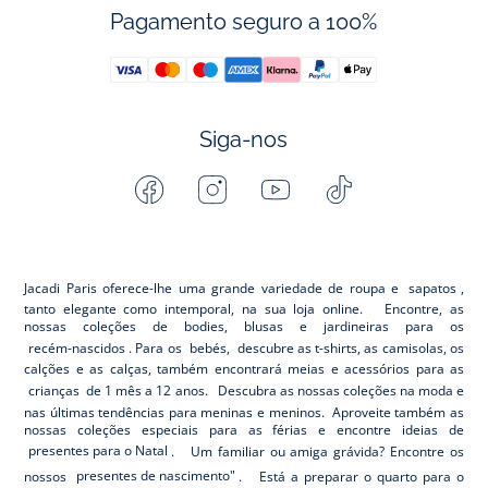
Pagamento seguro a 100%
Siga-nos
Facebook
Instagram
Youtube
Tiktok
-
-
-
-
Jacadi
Jacadi
Jacadi
Jacadi
Paris
Paris
Paris
Paris
Jacadi Paris oferece-lhe uma grande variedade de roupa e
sapatos
,
tanto elegante como intemporal, na sua loja online. Encontre, as
nossas coleções de bodies, blusas e jardineiras para os
recém-nascidos
. Para os
bebés,
descubre as t-shirts, as camisolas, os
calções e as calças, também encontrará meias e acessórios para as
crianças
de 1 mês a 12 anos. Descubra as nossas coleções na moda e
nas últimas tendências para meninas e meninos. Aproveite também as
nossas coleções especiais para as férias e encontre ideias de
presentes para o Natal
. Um familiar ou amiga grávida? Encontre os
nossos
presentes de nascimento"
. Está a preparar o quarto para o