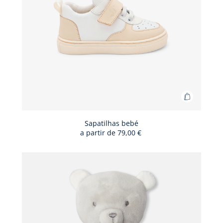
Adicionar
ao
cesto
Sapatilhas bebé
a partir de
79,00 €
Sapatilha
bebé