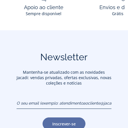
Apoio ao cliente
Envios e d
Sempre disponível
Grátis n
Newsletter
Mantenha-se atualizado com as novidades
Jacadi: vendas privadas, ofertas exclusivas, novas
coleções e notícias
O seu email (exemplo:
atendimentoaocliente@jacadi.pt)
Inscrever-se