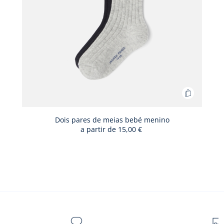
Adicionar
ao
cesto
Dois pares de meias bebé menino
a partir de
15,00 €
Dois
pares
de
meias
bebé
menino