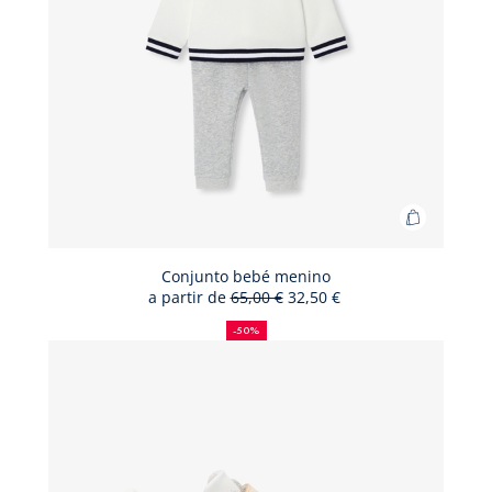
Adicionar
ao
cesto
Conjunto bebé menino
a partir de
65,00 €
32,50 €
Conjunto
50%
Preço
Novo
bebé
de
antigo:
preço:
-50%
desconto
menino