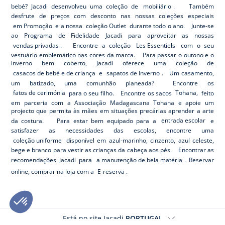
bebé? Jacadi desenvolveu uma coleção de
mobiliário
. Também
desfrute de preços com desconto nas nossas coleções especiais
em Promoção
e a nossa
coleção Outlet
durante todo o ano. Junte-se
ao Programa de Fidelidade Jacadi para aproveitar as nossas
vendas privadas
. Encontre a coleção
Les Essentiels
com o seu
vestuário emblemático nas cores da marca. Para passar o outono e o
inverno bem coberto, Jacadi oferece uma coleção de
casacos de bebé e de criança
e
sapatos de Inverno
. Um casamento,
um batizado, uma comunhão planeada? Encontre os
fatos de cerimónia
para o seu filho. Encontre os sacos
Tohana,
feito
em parceria com a Associação Madagascana Tohana e apoie um
projecto que permita às mães em situações precárias aprender a arte
da costura. Para estar bem equipado para a
entrada escolar
e
satisfazer as necessidades das escolas, encontre uma
coleção uniforme
disponível em azul-marinho, cinzento, azul celeste,
bege e branco para vestir as crianças da cabeça aos pés. Encontrar as
recomendações Jacadi para
a manutenção de bela matéria
. Reservar
online, comprar na loja com a
E-reserva
.
Está no site Jacadi
PORTUGAL