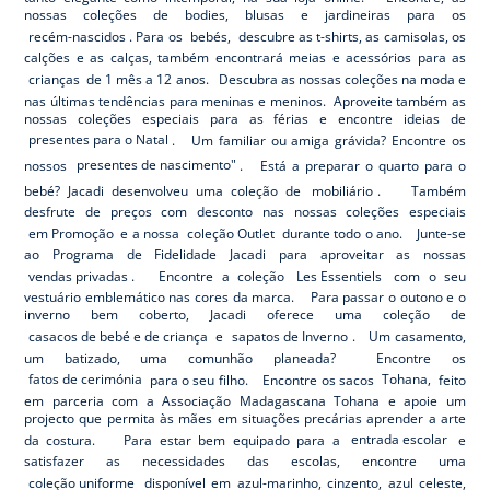
nossas coleções de bodies, blusas e jardineiras para os
recém-nascidos
. Para os
bebés,
descubre as t-shirts, as camisolas, os
calções e as calças, também encontrará meias e acessórios para as
crianças
de 1 mês a 12 anos. Descubra as nossas coleções na moda e
nas últimas tendências para meninas e meninos. Aproveite também as
nossas coleções especiais para as férias e encontre ideias de
presentes para o Natal
. Um familiar ou amiga grávida? Encontre os
nossos
presentes de nascimento"
. Está a preparar o quarto para o
bebé? Jacadi desenvolveu uma coleção de
mobiliário
. Também
desfrute de preços com desconto nas nossas coleções especiais
em Promoção
e a nossa
coleção Outlet
durante todo o ano. Junte-se
ao Programa de Fidelidade Jacadi para aproveitar as nossas
vendas privadas
. Encontre a coleção
Les Essentiels
com o seu
vestuário emblemático nas cores da marca. Para passar o outono e o
inverno bem coberto, Jacadi oferece uma coleção de
casacos de bebé e de criança
e
sapatos de Inverno
. Um casamento,
um batizado, uma comunhão planeada? Encontre os
fatos de cerimónia
para o seu filho. Encontre os sacos
Tohana,
feito
em parceria com a Associação Madagascana Tohana e apoie um
projecto que permita às mães em situações precárias aprender a arte
da costura. Para estar bem equipado para a
entrada escolar
e
satisfazer as necessidades das escolas, encontre uma
coleção uniforme
disponível em azul-marinho, cinzento, azul celeste,