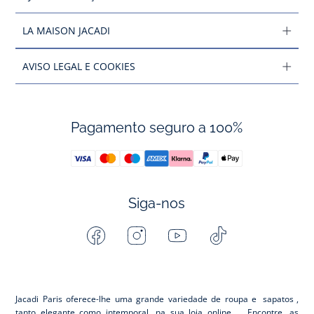
LA MAISON JACADI
AVISO LEGAL E COOKIES
Pagamento seguro a 100%
Siga-nos
Facebook
Instagram
Youtube
Tiktok
-
-
-
-
Jacadi
Jacadi
Jacadi
Jacadi
Paris
Paris
Paris
Paris
Jacadi Paris oferece-lhe uma grande variedade de roupa e
sapatos
,
tanto elegante como intemporal, na sua loja online. Encontre, as