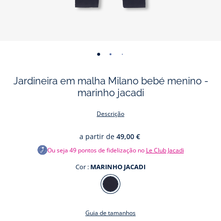
-
-
-
-
-
vista
vista
vista
vista
vista
Jardineira em malha Milano bebé menino -
01
02
03
04
05
marinho jacadi
Descrição
a partir de
49,00 €
Ou seja
49
pontos de fidelização no
Le Club Jacadi
Cor :
MARINHO JACADI
Cor
MARINHO
JACADI
Guia de tamanhos