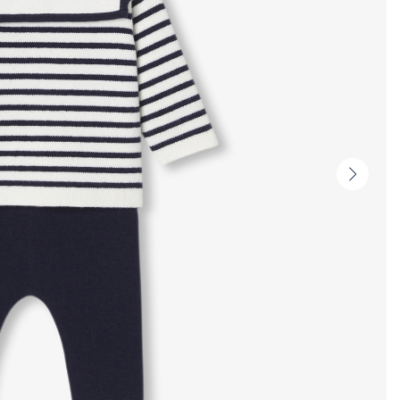
Vista
seguin
-
Produ