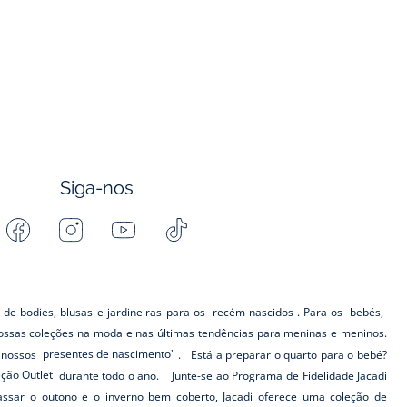
Siga-nos
Facebook
Instagram
Youtube
Tiktok
-
-
-
-
Jacadi
Jacadi
Jacadi
Jacadi
Paris
Paris
Paris
Paris
 de bodies, blusas e jardineiras para os
recém-nascidos
. Para os
bebés,
ssas coleções na moda e nas últimas tendências para meninas e meninos.
s nossos
presentes de nascimento"
. Está a preparar o quarto para o bebé?
eção Outlet
durante todo o ano. Junte-se ao Programa de Fidelidade Jacadi
ar o outono e o inverno bem coberto, Jacadi oferece uma coleção de