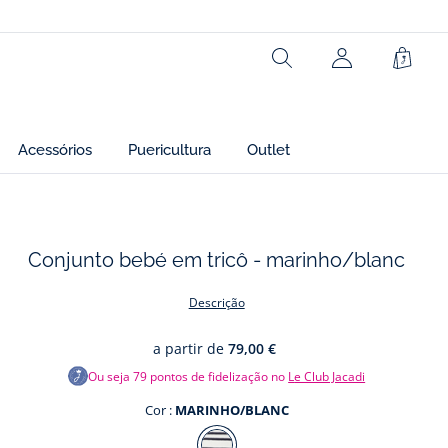
Ref : 2043420
Rechercher
Cesto
Acessórios
Puericultura
Outlet
Conjunto bebé em tricô - marinho/blanc
os
Descrição
a partir de
79,00 €
Ou seja
79
pontos de fidelização no
Le Club Jacadi
Cor :
MARINHO/BLANC
Cor