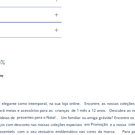
0%
o elegante como intemporal, na sua loja online. Encontre, as nossas coleções
rará meias e acessórios para as
crianças
de 1 mês a 12 anos. Descubra as no
ideias de
presentes para o Natal
. Um familiar ou amiga grávida? Encontre o
os com desconto nas nossas coleções especiais
em Promoção
e a nossa
col
ssentiels
com o seu vestuário emblemático nas cores da marca. Para pass