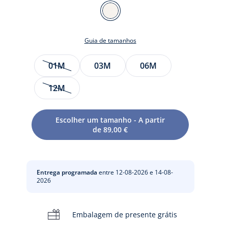
Cor
BRANCO
SUAVE
Guia de tamanhos
JACADI
Tamanho
01M
03M
06M
12M
te
Escolher um tamanho - A partir
de 89,00 €
to
Entrega programada
entre 12-08-2026 e 14-08-
2026
Embalagem de presente grátis