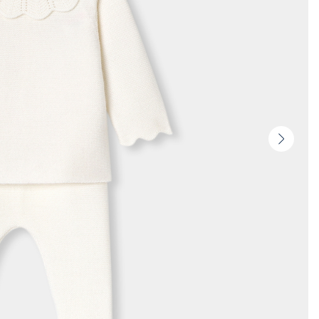
Vista
seguin
-
Produ