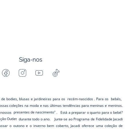
Siga-nos
Facebook
Instagram
Youtube
Tiktok
-
-
-
-
Jacadi
Jacadi
Jacadi
Jacadi
Paris
Paris
Paris
Paris
 de bodies, blusas e jardineiras para os
recém-nascidos
. Para os
bebés,
ssas coleções na moda e nas últimas tendências para meninas e meninos.
s nossos
presentes de nascimento"
. Está a preparar o quarto para o bebé?
eção Outlet
durante todo o ano. Junte-se ao Programa de Fidelidade Jacadi
ar o outono e o inverno bem coberto, Jacadi oferece uma coleção de