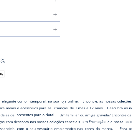
0%
o elegante como intemporal, na sua loja online. Encontre, as nossas coleções
rará meias e acessórios para as
crianças
de 1 mês a 12 anos. Descubra as no
ideias de
presentes para o Natal
. Um familiar ou amiga grávida? Encontre o
os com desconto nas nossas coleções especiais
em Promoção
e a nossa
col
ssentiels
com o seu vestuário emblemático nas cores da marca. Para pass