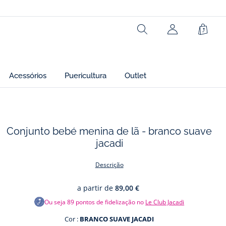
Ref : 2043305
Rechercher
Cesto
Acessórios
Puericultura
Outlet
Conjunto bebé menina de lã - branco suave
jacadi
os
Descrição
a partir de
89,00 €
Ou seja
89
pontos de fidelização no
Le Club Jacadi
Cor :
BRANCO SUAVE JACADI