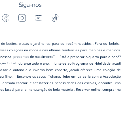
Siga-nos
Facebook
Instagram
Youtube
Tiktok
-
-
-
-
Jacadi
Jacadi
Jacadi
Jacadi
Paris
Paris
Paris
Paris
 de bodies, blusas e jardineiras para os
recém-nascidos
. Para os
bebés,
ssas coleções na moda e nas últimas tendências para meninas e meninos.
s nossos
presentes de nascimento"
. Está a preparar o quarto para o bebé?
eção Outlet
durante todo o ano. Junte-se ao Programa de Fidelidade Jacadi
ar o outono e o inverno bem coberto, Jacadi oferece uma coleção de
eu filho. Encontre os sacos
Tohana,
feito em parceria com a Associação
a
entrada escolar
e satisfazer as necessidades das escolas, encontre uma
ões Jacadi para
a manutenção de bela matéria
. Reservar online, comprar na