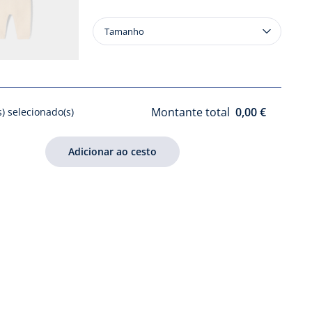
Tamanho
Tamanho
Conjunto
em
tricô
para
bebé
Montante total
0,00 €
s) selecionado(s)
menina