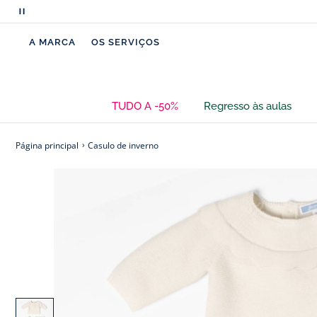
Pausar
a
A MARCA
OS SERVIÇOS
deslocação
de
mensagens
TUDO A -50%
Regresso às aulas
Página principal
Casulo de inverno