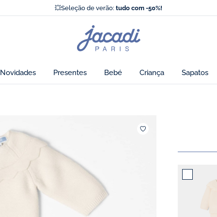
⛵️
Nova coleção outono
💥Seleção de verão:
tudo com -50%!
Os novos Essentiels Jacadi
⛵️
Nova coleção outono
Página
💥Seleção de verão:
tudo com -50%!
inicial
de
Jacadi
Novidades
Presentes
Bebé
Criança
Sapatos