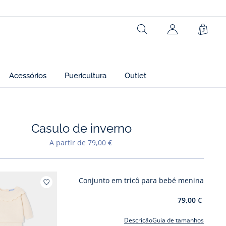
Rechercher
Cesto
Acessórios
Puericultura
Outlet
Casulo de inverno
Adicionar aos meus favoritos : Casulo de inverno
A partir de 79,00 €
Conjunto em tricô para bebé menina
Adicionar aos meus favoritos : 
79,00 €
Descrição
Guia de tamanhos