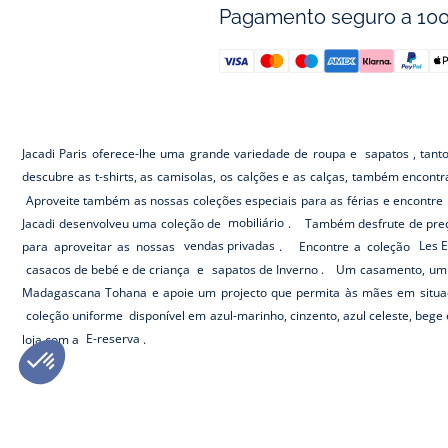
Pagamento seguro a 10
Jacadi Paris oferece-lhe uma grande variedade de roupa e
sapatos
, tant
descubre as t-shirts, as camisolas, os calções e as calças, também encont
Aproveite também as nossas coleções especiais para as férias e encontre 
Jacadi desenvolveu uma coleção de
mobiliário
. Também desfrute de preç
para aproveitar as nossas
vendas privadas
. Encontre a coleção
Les E
casacos de bebé e de criança
e
sapatos de Inverno
. Um casamento, um 
Madagascana Tohana e apoie um projecto que permita às mães em situa
coleção uniforme
disponível em azul-marinho, cinzento, azul celeste, beg
loja com a
E-reserva
.