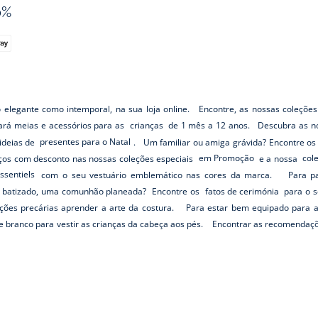
0%
o elegante como intemporal, na sua loja online. Encontre, as nossas coleções
rará meias e acessórios para as
crianças
de 1 mês a 12 anos. Descubra as no
ideias de
presentes para o Natal
. Um familiar ou amiga grávida? Encontre o
os com desconto nas nossas coleções especiais
em Promoção
e a nossa
col
ssentiels
com o seu vestuário emblemático nas cores da marca. Para pass
batizado, uma comunhão planeada? Encontre os
fatos de cerimónia
para o s
ções precárias aprender a arte da costura. Para estar bem equipado para 
e e branco para vestir as crianças da cabeça aos pés. Encontrar as recomendaç
Está no site Jacadi
PORTUGAL