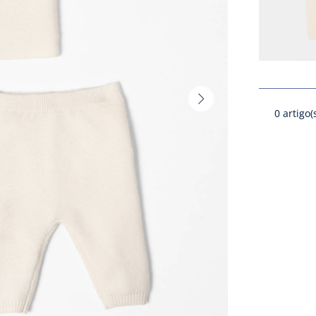
Vista
0
artigo(
seguinte
-
Produto