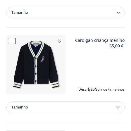
Tamanho
Tamanho
Casaco
criança
menino
estilo
Cardigan criança menino
flanela
Adicion
65,00 €
Descrição
Guia de tamanhos
Tamanho
Tamanho
Cardigan
criança
menino