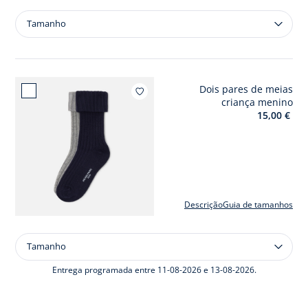
Tamanho
Tamanho
Derbies
criança
em
couro
Dois pares de meias
Adicio
criança menino
15,00 €
Descrição
Guia de tamanhos
Tamanho
Tamanho
Dois
pares
Entrega programada entre 11-08-2026 e 13-08-2026.
de
meias