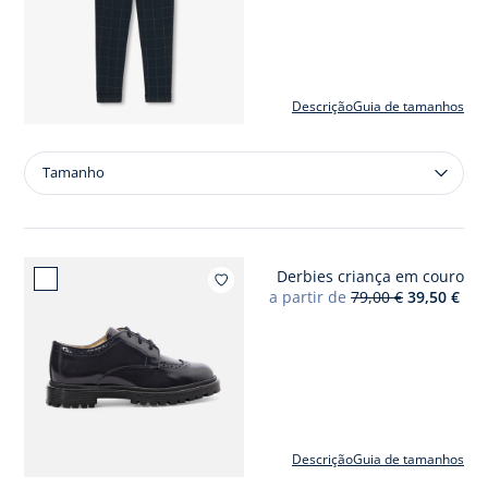
Descrição
Guia de tamanhos
Tamanho
Tamanho
Calças
criança
menino
de
Derbies criança em couro
xadrez
Adicion
a partir de
79,00 €
39,50 €
Descrição
Guia de tamanhos