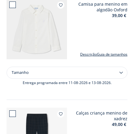
Camisa para menino em
Adici
algodão Oxford
39,00 €
Descrição
Guia de tamanhos
Tamanho
Tamanho
Camisa
para
Entrega programada entre 11-08-2026 e 13-08-2026.
menino
em
algodão
Oxford
Calças criança menino de
Adicio
xadrez
49,00 €