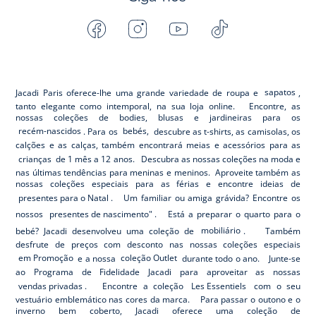
Facebook
Instagram
Youtube
Tiktok
-
-
-
-
Jacadi
Jacadi
Jacadi
Jacadi
Paris
Paris
Paris
Paris
Jacadi Paris oferece-lhe uma grande variedade de roupa e
sapatos
,
tanto elegante como intemporal, na sua loja online. Encontre, as
nossas coleções de bodies, blusas e jardineiras para os
recém-nascidos
. Para os
bebés,
descubre as t-shirts, as camisolas, os
calções e as calças, também encontrará meias e acessórios para as
crianças
de 1 mês a 12 anos. Descubra as nossas coleções na moda e
nas últimas tendências para meninas e meninos. Aproveite também as
nossas coleções especiais para as férias e encontre ideias de
presentes para o Natal
. Um familiar ou amiga grávida? Encontre os
nossos
presentes de nascimento"
. Está a preparar o quarto para o
bebé? Jacadi desenvolveu uma coleção de
mobiliário
. Também
desfrute de preços com desconto nas nossas coleções especiais
em Promoção
e a nossa
coleção Outlet
durante todo o ano. Junte-se
ao Programa de Fidelidade Jacadi para aproveitar as nossas
vendas privadas
. Encontre a coleção
Les Essentiels
com o seu
vestuário emblemático nas cores da marca. Para passar o outono e o
inverno bem coberto, Jacadi oferece uma coleção de