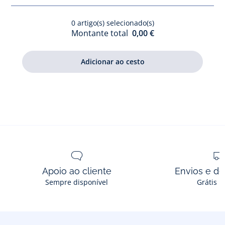
criança
menino
0
artigo(s) selecionado(s)
Montante total
0,00 €
Apoio ao cliente
Envios e d
Sempre disponível
Grátis n