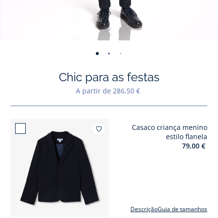
-
-
-
-
-
-
-
-
-
-
-
vista
vista
vista
vista
vista
vista
vista
vista
vista
vist
v
Chic para as festas
01
02
03
04
05
06
07
08
09
010
0
A partir de 286,50 €
Casaco criança menino
Adicio
estilo flanela
79,00 €
Descrição
Guia de tamanhos