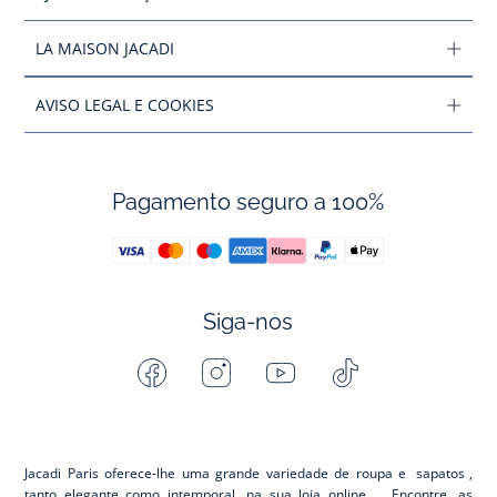
LA MAISON JACADI
AVISO LEGAL E COOKIES
Pagamento seguro a 100%
Siga-nos
Facebook
Instagram
Youtube
Tiktok
-
-
-
-
Jacadi
Jacadi
Jacadi
Jacadi
Paris
Paris
Paris
Paris
Jacadi Paris oferece-lhe uma grande variedade de roupa e
sapatos
,
tanto elegante como intemporal, na sua loja online. Encontre, as