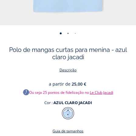
-
-
-
-
vista
vista
vista
vista
Polo de mangas curtas para menina - azul
01
02
03
04
claro jacadi
Descrição
a partir de
25,00 €
Ou seja
25
pontos de fidelização no
Le Club Jacadi
Cor :
AZUL CLARO JACADI
Cor
AZUL
CLARO
Guia de tamanhos
JACADI