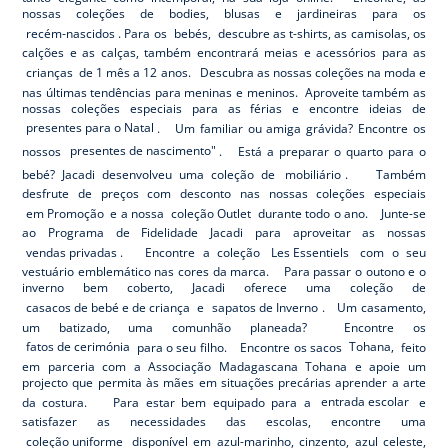
nossas coleções de bodies, blusas e jardineiras para os
recém-nascidos
. Para os
bebés,
descubre as t-shirts, as camisolas, os
calções e as calças, também encontrará meias e acessórios para as
crianças
de 1 mês a 12 anos. Descubra as nossas coleções na moda e
nas últimas tendências para meninas e meninos. Aproveite também as
nossas coleções especiais para as férias e encontre ideias de
presentes para o Natal
. Um familiar ou amiga grávida? Encontre os
nossos
presentes de nascimento"
. Está a preparar o quarto para o
bebé? Jacadi desenvolveu uma coleção de
mobiliário
. Também
desfrute de preços com desconto nas nossas coleções especiais
em Promoção
e a nossa
coleção Outlet
durante todo o ano. Junte-se
ao Programa de Fidelidade Jacadi para aproveitar as nossas
vendas privadas
. Encontre a coleção
Les Essentiels
com o seu
vestuário emblemático nas cores da marca. Para passar o outono e o
inverno bem coberto, Jacadi oferece uma coleção de
casacos de bebé e de criança
e
sapatos de Inverno
. Um casamento,
um batizado, uma comunhão planeada? Encontre os
fatos de cerimónia
para o seu filho. Encontre os sacos
Tohana,
feito
em parceria com a Associação Madagascana Tohana e apoie um
projecto que permita às mães em situações precárias aprender a arte
da costura. Para estar bem equipado para a
entrada escolar
e
satisfazer as necessidades das escolas, encontre uma
coleção uniforme
disponível em azul-marinho, cinzento, azul celeste,