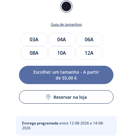
Cor
MARINHO
JACADI
Guia de tamanhos
Tamanho
03A
04A
06A
08A
10A
12A
te
Escolher um tamanho - A partir
de 55,00 €
to
Reservar na loja
Entrega programada
entre 12-08-2026 e 14-08-
2026