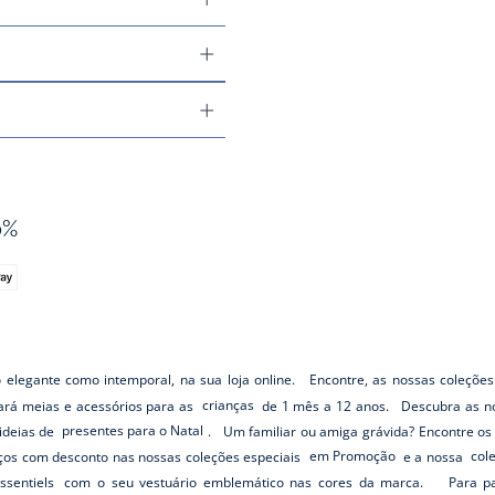
0%
o elegante como intemporal, na sua loja online. Encontre, as nossas coleções
rará meias e acessórios para as
crianças
de 1 mês a 12 anos. Descubra as no
ideias de
presentes para o Natal
. Um familiar ou amiga grávida? Encontre o
os com desconto nas nossas coleções especiais
em Promoção
e a nossa
col
ssentiels
com o seu vestuário emblemático nas cores da marca. Para pass