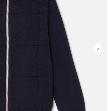
Vista
seguin
-
Produ