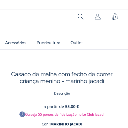
6% poliamida - 1% elasthane
Ref : 2030557
Rechercher
Cesto
Acessórios
Puericultura
Outlet
Casaco de malha com fecho de correr
criança menino - marinho jacadi
os
Descrição
a partir de
55,00 €
Ou seja
55
pontos de fidelização no
Le Club Jacadi
Cor :
MARINHO JACADI