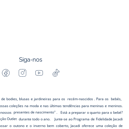
Siga-nos
Facebook
Instagram
Youtube
Tiktok
-
-
-
-
Jacadi
Jacadi
Jacadi
Jacadi
Paris
Paris
Paris
Paris
 de bodies, blusas e jardineiras para os
recém-nascidos
. Para os
bebés,
ssas coleções na moda e nas últimas tendências para meninas e meninos.
s nossos
presentes de nascimento"
. Está a preparar o quarto para o bebé?
eção Outlet
durante todo o ano. Junte-se ao Programa de Fidelidade Jacadi
ar o outono e o inverno bem coberto, Jacadi oferece uma coleção de