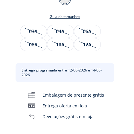
BRANCO
JACADI
Guia de tamanhos
Tamanho
03A
04A
06A
08A
10A
12A
te
Entrega programada
entre 12-08-2026 e 14-08-
2026
to
Embalagem de presente grátis
Entrega oferta em loja
Devoluções grátis em loja