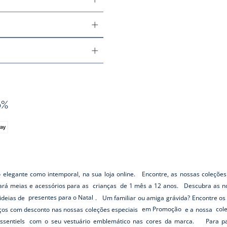
0%
o elegante como intemporal, na sua loja online. Encontre, as nossas coleções
rará meias e acessórios para as
crianças
de 1 mês a 12 anos. Descubra as no
ideias de
presentes para o Natal
. Um familiar ou amiga grávida? Encontre o
os com desconto nas nossas coleções especiais
em Promoção
e a nossa
col
ssentiels
com o seu vestuário emblemático nas cores da marca. Para pass