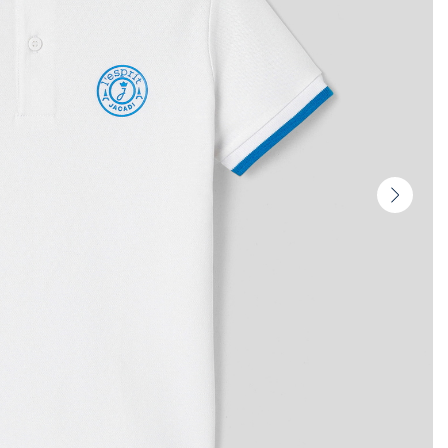
Vista
seguin
-
Produ