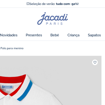
⛵️
Nova coleção outono
💥Seleção de verão:
tudo com -50%!
Os novos Essentiels Jacadi
⛵️
Nova coleção outono
Página
💥Seleção de verão:
tudo com -50%!
inicial
de
Jacadi
Novidades
Presentes
Bebé
Criança
Sapatos
ógica
Polo para menino
favorit