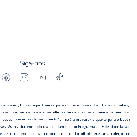
Siga-nos
Facebook
Instagram
Youtube
Tiktok
-
-
-
-
Jacadi
Jacadi
Jacadi
Jacadi
Paris
Paris
Paris
Paris
 de bodies, blusas e jardineiras para os
recém-nascidos
. Para os
bebés,
ssas coleções na moda e nas últimas tendências para meninas e meninos.
s nossos
presentes de nascimento"
. Está a preparar o quarto para o bebé?
eção Outlet
durante todo o ano. Junte-se ao Programa de Fidelidade Jacadi
ar o outono e o inverno bem coberto, Jacadi oferece uma coleção de