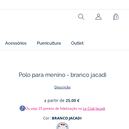
Ref : 2032468
Rechercher
Cesto
Acessórios
Puericultura
Outlet
Polo para menino - branco jacadi
os
Descrição
a partir de
25,00 €
Ou seja
25
pontos de fidelização no
Le Club Jacadi
Cor :
BRANCO JACADI
Cor