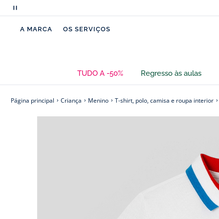
no decote para um vestir fácil.
Pausar
a
- Algodão orgânico
A MARCA
OS SERVIÇOS
deslocação
- Gola e punhos canelados
de
- Emblema no peito
mensagens
- Carcela de botões no decote
TUDO A -50%
Regresso às aulas
Algodão com rótulo de agricultura biol
Página principal
Criança
Menino
T-shirt, polo, camisa e roupa interior