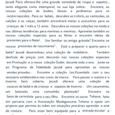
Jacadi Paris oferece-lhe uma grande variedade de roupa e
sapatos
,
tanto elegante como intemporal, na sua loja online. Encontre, as
nossas coleções de bodies, blusas e jardineiras para os
recém-nascidos
. Para os
bebés,
descubre as t-shirts, as camisolas, os
calções e as calças, também encontrará meias e acessórios para as
crianças
de 1 mês a 12 anos. Descubra as nossas coleções na moda e
nas últimas tendências para meninas e meninos. Aproveite também as
nossas coleções especiais para as férias e encontre ideias de
presentes para o Natal
. Um familiar ou amiga grávida? Encontre os
nossos
presentes de nascimento"
. Está a preparar o quarto para o
bebé? Jacadi desenvolveu uma coleção de
mobiliário
. Também
desfrute de preços com desconto nas nossas coleções especiais
em Promoção
e a nossa
coleção Outlet
durante todo o ano. Junte-se
ao Programa de Fidelidade Jacadi para aproveitar as nossas
vendas privadas
. Encontre a coleção
Les Essentiels
com o seu
vestuário emblemático nas cores da marca. Para passar o outono e o
inverno bem coberto, Jacadi oferece uma coleção de
casacos de bebé e de criança
e
sapatos de Inverno
. Um casamento,
um batizado, uma comunhão planeada? Encontre os
fatos de cerimónia
para o seu filho. Encontre os sacos
Tohana,
feito
em parceria com a Associação Madagascana Tohana e apoie um
projecto que permita às mães em situações precárias aprender a arte
da costura. Para estar bem equipado para a
entrada escolar
e