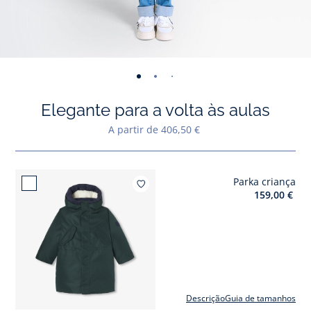
-
-
-
-
-
-
-
-
-
-
-
vista
vista
vista
vista
vista
vista
vista
vista
vista
vist
v
Elegante para a volta às aulas
01
02
03
04
05
06
07
08
09
010
0
A partir de 406,50 €
Parka criança
Adicionar a
159,00 €
Descrição
Guia de tamanhos