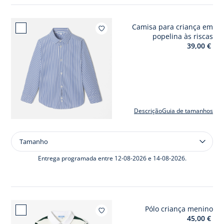
menino
piqué
Camisa para criança em
de
Adici
popelina às riscas
dupla
39,00 €
face
Descrição
Guia de tamanhos
Tamanho
Tamanho
Camisa
para
Entrega programada entre 12-08-2026 e 14-08-2026.
criança
em
popelina
às
Pólo criança menino
riscas
Adiciona
45,00 €