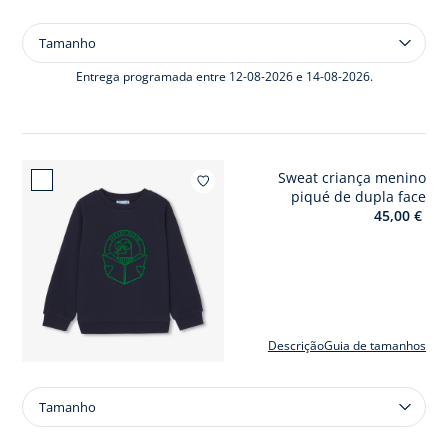
Tamanho
Tamanho
Parka
criança
Entrega programada entre 12-08-2026 e 14-08-2026.
Sweat criança menino
Adici
piqué de dupla face
45,00 €
Descrição
Guia de tamanhos
Tamanho
Tamanho
Sweat
criança