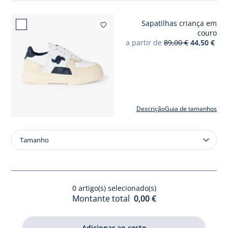
criança
menino
Sapatilhas criança em
Adicion
couro
a partir de
89,00 €
44,50 €
Descrição
Guia de tamanhos
Tamanho
Tamanho
Sapatilhas
criança
em
couro
0
artigo(s) selecionado(s)
Montante total
0,00 €