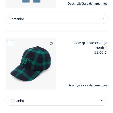
Descrição
Guia de tamanhos
Tamanho
Tamanho
Calças
de
ganga
criança
Boné quente criança
menino
Adicio
menino
de
35,00 €
corte
direito
Descrição
Guia de tamanhos
Tamanho
Tamanho
Boné
quente