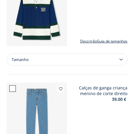
Descrição
Guia de tamanhos
Tamanho
Tamanho
Pólo
criança
menino
Calças de ganga criança
Adici
menino de corte direito
39,00 €