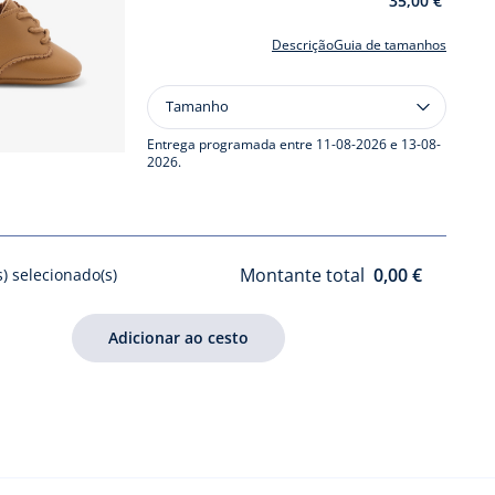
35,00 €
Descrição
Guia de tamanhos
Tamanho
Tamanho
Botinhas
bebé
Entrega programada entre 11-08-2026 e 13-08-
2026.
em
pele
Montante total
0,00 €
s) selecionado(s)