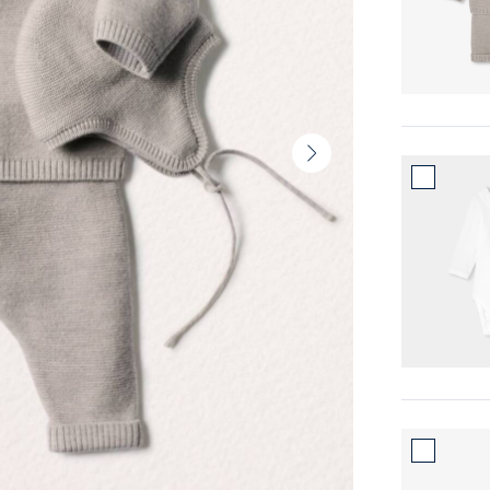
Vista
seguinte
-
Produto