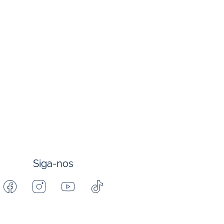
Siga-nos
Facebook
Instagram
Youtube
Tiktok
-
-
-
-
Jacadi
Jacadi
Jacadi
Jacadi
Paris
Paris
Paris
Paris