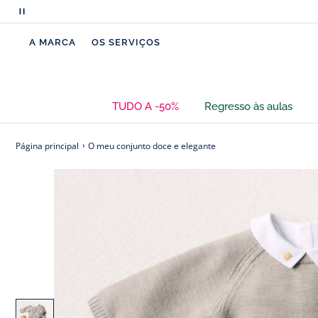
Pausar
a
A MARCA
OS SERVIÇOS
deslocação
de
mensagens
TUDO A -50%
Regresso às aulas
Página principal
O meu conjunto doce e elegante