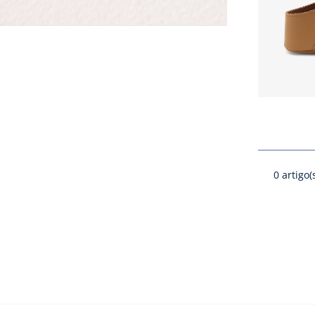
0
artigo(