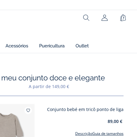
Rechercher
Cesto
Acessórios
Puericultura
Outlet
 meu conjunto doce e elegante
Adicionar aos meus favoritos : O meu conjunto doce e elegante
A partir de 149,00 €
Conjunto bebé em tricô ponto de liga
Adicionar aos meus favoritos : C
89,00 €
Descrição
Guia de tamanhos