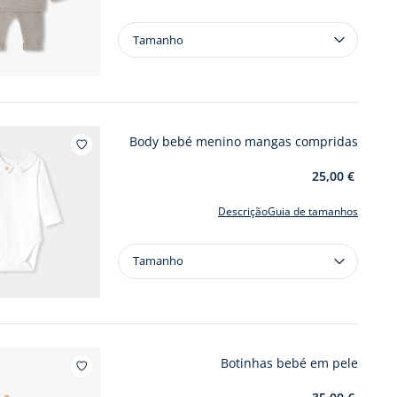
Tamanho
Tamanho
Conjunto
bebé
em
tricô
ponto
Body bebé menino mangas compridas
de
Adicionar aos meus favoritos :
liga
25,00 €
Descrição
Guia de tamanhos
Tamanho
Tamanho
Body
bebé
menino
mangas
compridas
Botinhas bebé em pele
Adicionar aos meus favoritos : Botinhas b