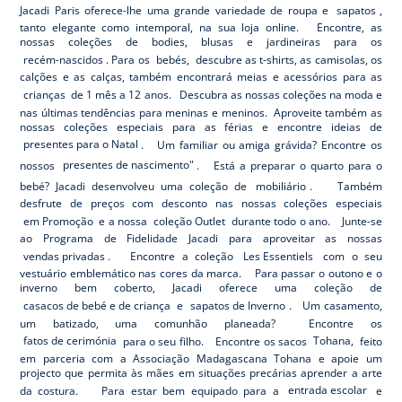
Jacadi Paris oferece-lhe uma grande variedade de roupa e
sapatos
,
tanto elegante como intemporal, na sua loja online. Encontre, as
nossas coleções de bodies, blusas e jardineiras para os
recém-nascidos
. Para os
bebés,
descubre as t-shirts, as camisolas, os
calções e as calças, também encontrará meias e acessórios para as
crianças
de 1 mês a 12 anos. Descubra as nossas coleções na moda e
nas últimas tendências para meninas e meninos. Aproveite também as
nossas coleções especiais para as férias e encontre ideias de
presentes para o Natal
. Um familiar ou amiga grávida? Encontre os
nossos
presentes de nascimento"
. Está a preparar o quarto para o
bebé? Jacadi desenvolveu uma coleção de
mobiliário
. Também
desfrute de preços com desconto nas nossas coleções especiais
em Promoção
e a nossa
coleção Outlet
durante todo o ano. Junte-se
ao Programa de Fidelidade Jacadi para aproveitar as nossas
vendas privadas
. Encontre a coleção
Les Essentiels
com o seu
vestuário emblemático nas cores da marca. Para passar o outono e o
inverno bem coberto, Jacadi oferece uma coleção de
casacos de bebé e de criança
e
sapatos de Inverno
. Um casamento,
um batizado, uma comunhão planeada? Encontre os
fatos de cerimónia
para o seu filho. Encontre os sacos
Tohana,
feito
em parceria com a Associação Madagascana Tohana e apoie um
projecto que permita às mães em situações precárias aprender a arte
da costura. Para estar bem equipado para a
entrada escolar
e