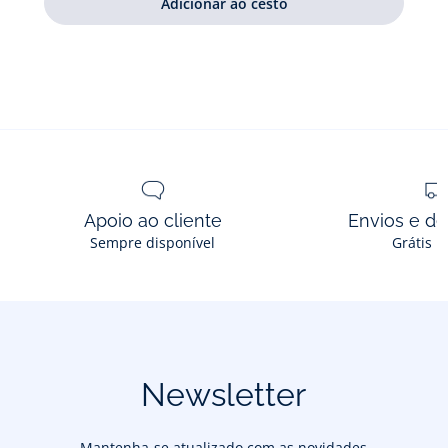
Apoio ao cliente
Envios e d
Sempre disponível
Grátis n
Newsletter
Mantenha-se atualizado com as novidades