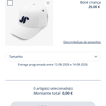
Boné criança
Adicionar a
25,00 €
Descrição
Guia de tamanhos
Tamanho
Tamanho
Boné
criança
Entrega programada entre 12-08-2026 e 14-08-2026.
0
artigo(s) selecionado(s)
Montante total
0,00 €