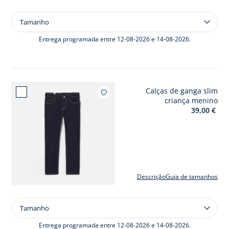
Tamanho
Tamanho
Casaco
criança
Entrega programada entre 12-08-2026 e 14-08-2026.
menino
Calças de ganga slim
Adicio
criança menino
39,00 €
Descrição
Guia de tamanhos
Tamanho
Tamanho
Calças
de
Entrega programada entre 12-08-2026 e 14-08-2026.