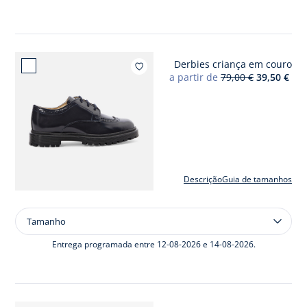
ganga
slim
criança
menino
Derbies criança em couro
Adicion
a partir de
79,00 €
39,50 €
Descrição
Guia de tamanhos
Tamanho
Tamanho
Derbies
criança
Entrega programada entre 12-08-2026 e 14-08-2026.
em
couro