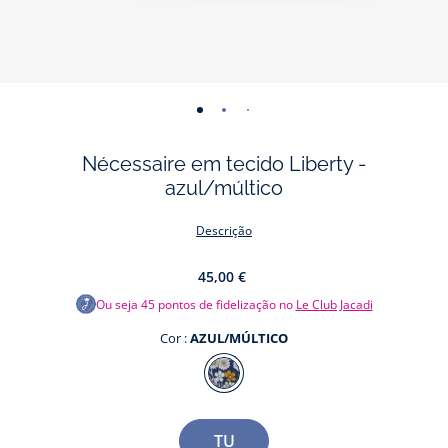
-
-
-
vista
vista
vista
Nécessaire em tecido Liberty -
01
02
03
azul/múltico
Descrição
45,00 €
Ou seja
45
pontos de fidelização no
Le Club Jacadi
Cor :
AZUL/MÚLTICO
Cor
AZUL/MÚLTICO
Tamanho
TU