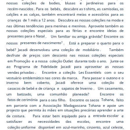
nossas coleções de bodies, blusas e jardineiras para os
recém-nascidos
. Para os
bebés,
descubre as t-shirts, as camisolas, os
calções e as calças, também encontrará meias e acessórios para as
crianças
de 1 mês a 12 anos. Descubra as nossas coleções na moda e
nas últimas tendências para meninas e meninos. Aproveite também as
nossas coleções especiais para as férias e encontre ideias de
presentes para o Natal
. Um familiar ou amiga grávida? Encontre os
nossos
presentes de nascimento"
. Está a preparar o quarto para o
bebé? Jacadi desenvolveu uma coleção de
mobiliário
. Também
desfrute de preços com desconto nas nossas coleções especiais
em Promoção
e a nossa
coleção Outlet
durante todo o ano. Junte-se
ao Programa de Fidelidade Jacadi para aproveitar as nossas
vendas privadas
. Encontre a coleção
Les Essentiels
com o seu
vestuário emblemático nas cores da marca. Para passar o outono e o
inverno bem coberto, Jacadi oferece uma coleção de
casacos de bebé e de criança
e
sapatos de Inverno
. Um casamento,
um batizado, uma comunhão planeada? Encontre os
fatos de cerimónia
para o seu filho. Encontre os sacos
Tohana,
feito
em parceria com a Associação Madagascana Tohana e apoie um
projecto que permita às mães em situações precárias aprender a arte
da costura. Para estar bem equipado para a
entrada escolar
e
satisfazer as necessidades das escolas, encontre uma
coleção uniforme
disponível em azul-marinho, cinzento, azul celeste,