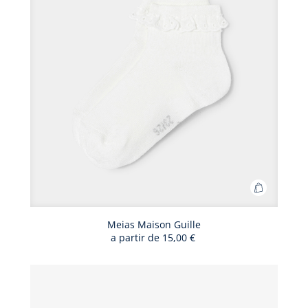
Adicionar
ao
cesto
Meias Maison Guille
a partir de
15,00 €
Meias
Maison
Guille