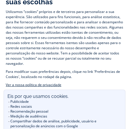
nas últimas tendências para meninas e meninos. Aproveite também as
nossas coleções especiais para as férias e encontre ideias de
presentes para o Natal
. Um familiar ou amiga grávida? Encontre os
nossos
presentes de nascimento"
. Está a preparar o quarto para o
bebé? Jacadi desenvolveu uma coleção de
mobiliário
. Também
desfrute de preços com desconto nas nossas coleções especiais
em Promoção
e a nossa
coleção Outlet
durante todo o ano. Junte-se
ao Programa de Fidelidade Jacadi para aproveitar as nossas
vendas privadas
. Encontre a coleção
Les Essentiels
com o seu
vestuário emblemático nas cores da marca. Para passar o outono e o
inverno bem coberto, Jacadi oferece uma coleção de
casacos de bebé e de criança
e
sapatos de Inverno
. Um casamento,
um batizado, uma comunhão planeada? Encontre os
fatos de cerimónia
para o seu filho. Encontre os sacos
Tohana,
feito
em parceria com a Associação Madagascana Tohana e apoie um
projecto que permita às mães em situações precárias aprender a arte
da costura. Para estar bem equipado para a
entrada escolar
e
satisfazer as necessidades das escolas, encontre uma
coleção uniforme
disponível em azul-marinho, cinzento, azul celeste,
bege e branco para vestir as crianças da cabeça aos pés. Encontrar as
recomendações Jacadi para
a manutenção de bela matéria
. Reservar
online, comprar na loja com a
E-reserva
.