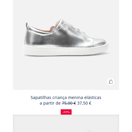
Adicionar
ao
cesto
Sapatilhas criança menina elásticas
a partir de
75,00 €
37,50 €
Sapatilha
50%
Preço
Novo
criança
de
antigo:
preço:
-50%
desconto
menina
elásticas