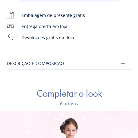
- Couro liso ou couro iridescente
- Acabamentos com recortes
Embalagem de presente grátis
- Elástico confortável para um calçar fácil
- Peito do pé dos ténis e patilha macios
Entrega oferta em loja
- Fabricadas em Portugal
Devoluções grátis em loja
- Estes sapatos calçam ligeiramente maior que a biqueira
habitual
Composição :
Tecido principal: 100% couro
Ref : 2028323
Completar o look
6 artigos