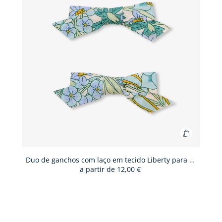
Adicionar
ao
cesto
Duo de ganchos com laço em tecido Liberty para bebé menina
a partir de
12,00 €
Duo
de
ganchos
com
laço