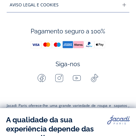
AVISO LEGAL E COOKIES
Pagamento seguro a 100%
Siga-nos
Facebook
Instagram
Youtube
Tiktok
-
-
-
-
Jacadi
Jacadi
Jacadi
Jacadi
Paris
Paris
Paris
Paris
Jacadi Paris oferece-lhe uma grande variedade de roupa e
sapatos
,
tanto elegante como intemporal, na sua loja online. Encontre, as
nossas coleções de bodies, blusas e jardineiras para os
recém-nascidos
. Para os
bebés,
descubre as t-shirts, as camisolas, os
calções e as calças, também encontrará meias e acessórios para as
crianças
de 1 mês a 12 anos. Descubra as nossas coleções na moda e