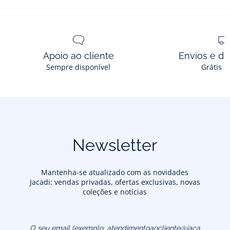
em
tecido
Liberty
para
bebé
Apoio ao cliente
Envios e d
menina
Sempre disponível
Grátis n
Newsletter
Mantenha-se atualizado com as novidades
Jacadi: vendas privadas, ofertas exclusivas, novas
coleções e notícias
O seu email (exemplo:
atendimentoaocliente@jacadi.pt)