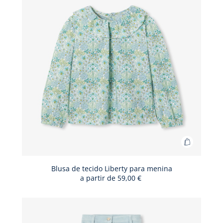
menina
Adicionar
ao
cesto
Blusa de tecido Liberty para menina
a partir de
59,00 €
Blusa
de
tecido
Liberty