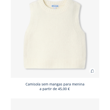
Adicionar
ao
cesto
Camisola sem mangas para menina
a partir de
45,00 €
Camisola
sem
mangas
para