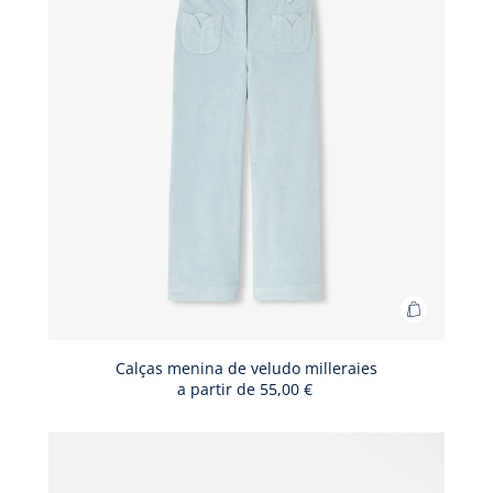
para
menina
Adicionar
ao
cesto
Calças menina de veludo milleraies
a partir de
55,00 €
Calças
menina
de
veludo
milleraies