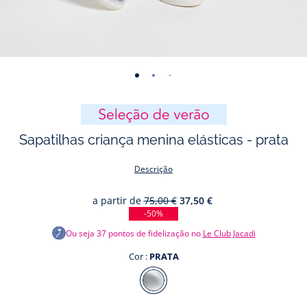
-
-
-
-
-
-
-
-
vista
vista
vista
vista
vista
vista
vista
vista
01
02
03
04
05
06
07
08
Sapatilhas criança menina elásticas - prata
Descrição
a partir de
75,00 €
37,50 €
-50%
Ou seja
37
pontos de fidelização no
Le Club Jacadi
Cor :
PRATA
Cor
PRATA