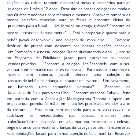
calções e as calças, também encontrará meias e acessórios para as
crianças
de 1 mês a 12 anos. Descubra as nossas coleções na moda e
nas últimas tendências para meninas e meninos. Aproveite também as
nossas coleções especiais para as férias e encontre ideias de
presentes para o Natal
. Um familiar ou amiga grávida? Encontre os
nossos
presentes de nascimento"
. Está a preparar o quarto para o
bebé? Jacadi desenvolveu uma coleção de
mobiliário
. Também
desfrute de preços com desconto nas nossas coleções especiais
em Promoção
e a nossa
coleção Outlet
durante todo o ano. Junte-se
ao Programa de Fidelidade Jacadi para aproveitar as nossas
vendas privadas
. Encontre a coleção
Les Essentiels
com o seu
vestuário emblemático nas cores da marca. Para passar o outono e o
inverno bem coberto, Jacadi oferece uma coleção de
casacos de bebé e de criança
e
sapatos de Inverno
. Um casamento,
um batizado, uma comunhão planeada? Encontre os
fatos de cerimónia
para o seu filho. Encontre os sacos
Tohana,
feito
em parceria com a Associação Madagascana Tohana e apoie um
projecto que permita às mães em situações precárias aprender a arte
da costura. Para estar bem equipado para a
entrada escolar
e
satisfazer as necessidades das escolas, encontre uma
coleção uniforme
disponível em azul-marinho, cinzento, azul celeste,
bege e branco para vestir as crianças da cabeça aos pés. Encontrar as
recomendações Jacadi para
a manutenção de bela matéria
. Reservar