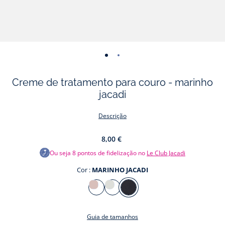
-
-
vista
vista
Creme de tratamento para couro - marinho
01
02
jacadi
Descrição
8,00 €
Ou seja
8
pontos de fidelização no
Le Club Jacadi
Cor :
MARINHO JACADI
Cor
ROSA
BRANCO
MARINHO
TENRA
JACADI
JACADI
Guia de tamanhos