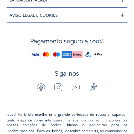
AVISO LEGAL E COOKIES
Pagamento seguro a 100%
Siga-nos
Facebook
Instagram
Youtube
Tiktok
-
-
-
-
Jacadi
Jacadi
Jacadi
Jacadi
Paris
Paris
Paris
Paris
Jacadi Paris oferece-lhe uma grande variedade de roupa e
sapatos
,
tanto elegante como intemporal, na sua loja online. Encontre, as
nossas coleções de bodies, blusas e jardineiras para os
recém-nascidos
. Para os
bebés,
descubre as t-shirts, as camisolas, os