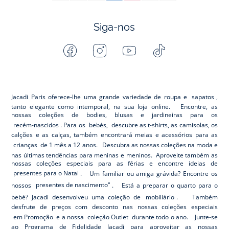
Siga-nos
Facebook
Instagram
Youtube
Tiktok
-
-
-
-
Jacadi
Jacadi
Jacadi
Jacadi
Paris
Paris
Paris
Paris
Jacadi Paris oferece-lhe uma grande variedade de roupa e
sapatos
,
tanto elegante como intemporal, na sua loja online. Encontre, as
nossas coleções de bodies, blusas e jardineiras para os
recém-nascidos
. Para os
bebés,
descubre as t-shirts, as camisolas, os
calções e as calças, também encontrará meias e acessórios para as
crianças
de 1 mês a 12 anos. Descubra as nossas coleções na moda e
nas últimas tendências para meninas e meninos. Aproveite também as
nossas coleções especiais para as férias e encontre ideias de
presentes para o Natal
. Um familiar ou amiga grávida? Encontre os
nossos
presentes de nascimento"
. Está a preparar o quarto para o
bebé? Jacadi desenvolveu uma coleção de
mobiliário
. Também
desfrute de preços com desconto nas nossas coleções especiais
em Promoção
e a nossa
coleção Outlet
durante todo o ano. Junte-se
ao Programa de Fidelidade Jacadi para aproveitar as nossas