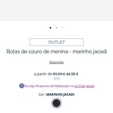
-
-
-
-
-
-
vista
vista
vista
vista
vista
vista
01
02
03
04
05
06
Botas de couro de menina - marinho jacadi
Descrição
a partir de
89,00 €
44,50 €
-50%
Ou seja
44
pontos de fidelização no
Le Club Jacadi
Cor :
MARINHO JACADI
Cor
MARINHO