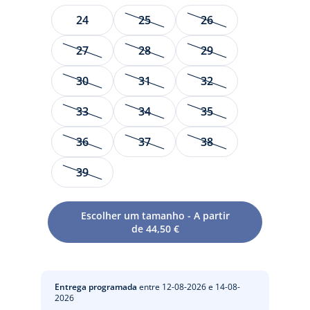
JACADI
Tamanho
24
25
26
27
28
29
30
31
32
33
34
35
36
37
38
39
Muito retro chique, os botins para meninas brincam com a
Escolher um tamanho - A partir
de 44,50 €
carta gráfica graças a um elegante efeito patchwork
misturando couro liso, envernizado e couro curtido. Para
usar logo no início da estação com uma saia plissada para
um visual colegial ou uns calções de veludo de estilo anos
Entrega programada
entre 12-08-2026 e 14-08-
60, não irá resistir.
2026