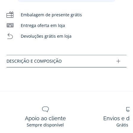
- Fecham com um fecho de correr lateral
- Biqueira pespontada
Embalagem de presente grátis
- Fabricado em Espanha
- O modelo calça acima do número habitual
Entrega oferta em loja
Composição :
Devoluções grátis em loja
Main fabric: 100% couro
Lining: 100% couro
Ref : 2024312
Apoio ao cliente
Envios e d
Sempre disponível
Grátis n