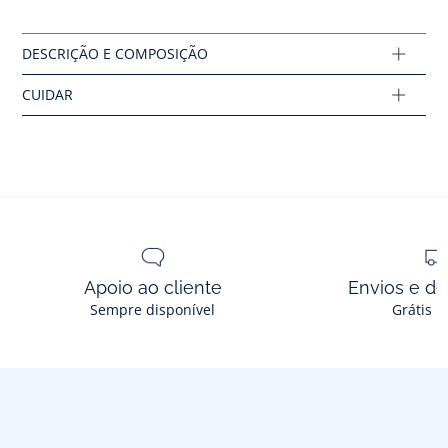
Sem máquinas de secar roupa
Composição :
Main fabric: 100% algodão
Lining: 100% algodão
Ref : 2033131
Apoio ao cliente
Envios e d
Sempre disponível
Grátis n