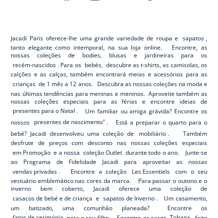
-
-
-
-
Jacadi
Jacadi
Jacadi
Jacadi
Paris
Paris
Paris
Paris
Jacadi Paris oferece-lhe uma grande variedade de roupa e
sapatos
,
tanto elegante como intemporal, na sua loja online. Encontre, as
nossas coleções de bodies, blusas e jardineiras para os
recém-nascidos
. Para os
bebés,
descubre as t-shirts, as camisolas, os
calções e as calças, também encontrará meias e acessórios para as
crianças
de 1 mês a 12 anos. Descubra as nossas coleções na moda e
nas últimas tendências para meninas e meninos. Aproveite também as
nossas coleções especiais para as férias e encontre ideias de
presentes para o Natal
. Um familiar ou amiga grávida? Encontre os
nossos
presentes de nascimento"
. Está a preparar o quarto para o
bebé? Jacadi desenvolveu uma coleção de
mobiliário
. Também
desfrute de preços com desconto nas nossas coleções especiais
em Promoção
e a nossa
coleção Outlet
durante todo o ano. Junte-se
ao Programa de Fidelidade Jacadi para aproveitar as nossas
vendas privadas
. Encontre a coleção
Les Essentiels
com o seu
vestuário emblemático nas cores da marca. Para passar o outono e o
inverno bem coberto, Jacadi oferece uma coleção de
casacos de bebé e de criança
e
sapatos de Inverno
. Um casamento,
um batizado, uma comunhão planeada? Encontre os
fatos de cerimónia
para o seu filho. Encontre os sacos
Tohana,
feito