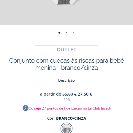
-
-
-
-
-
-
vista
vista
vista
vista
vista
vista
01
02
03
04
05
06
Conjunto com cuecas às riscas para bebé
menina - branco/cinza
Descrição
a partir de
55,00 €
27,50 €
-50%
Ou seja
27
pontos de fidelização no
Le Club Jacadi
Cor :
BRANCO/CINZA
Cor