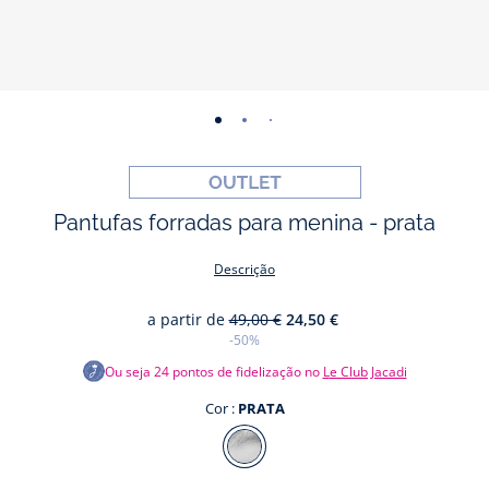
-
-
-
-
-
-
vista
vista
vista
vista
vista
vista
01
02
03
04
05
06
Pantufas forradas para menina - prata
Descrição
a partir de
49,00 €
24,50 €
-50%
Ou seja
24
pontos de fidelização no
Le Club Jacadi
Cor :
PRATA
Cor
PRATA