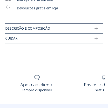
Tecido principal: 100% couro
Cloro proibido
Devoluções grátis em loja
Ref : 2040973
Sem lavagem a seco
Apoio ao cliente
Envios e d
Sempre disponível
Grátis n