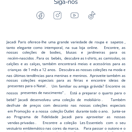
Siga-nos
Facebook
Instagram
Youtube
Tiktok
-
-
-
-
Jacadi
Jacadi
Jacadi
Jacadi
Paris
Paris
Paris
Paris
Jacadi Paris oferece-lhe uma grande variedade de roupa e
sapatos
,
tanto elegante como intemporal, na sua loja online. Encontre, as
nossas coleções de bodies, blusas e jardineiras para os
recém-nascidos
. Para os
bebés,
descubre as t-shirts, as camisolas, os
calções e as calças, também encontrará meias e acessórios para as
crianças
de 1 mês a 12 anos. Descubra as nossas coleções na moda e
nas últimas tendências para meninas e meninos. Aproveite também as
nossas coleções especiais para as férias e encontre ideias de
presentes para o Natal
. Um familiar ou amiga grávida? Encontre os
nossos
presentes de nascimento"
. Está a preparar o quarto para o
bebé? Jacadi desenvolveu uma coleção de
mobiliário
. Também
desfrute de preços com desconto nas nossas coleções especiais
em Promoção
e a nossa
coleção Outlet
durante todo o ano. Junte-se
ao Programa de Fidelidade Jacadi para aproveitar as nossas
vendas privadas
. Encontre a coleção
Les Essentiels
com o seu
vestuário emblemático nas cores da marca. Para passar o outono e o