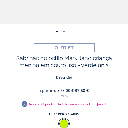
-
-
-
-
-
-
vista
vista
vista
vista
vista
vista
01
02
03
04
05
06
Sabrinas de estilo Mary Jane criança
menina em couro liso - verde anis
Descrição
a partir de
75,00 €
37,50 €
-50%
Ou seja
37
pontos de fidelização no
Le Club Jacadi
Cor :
VERDE ANIS
Cor