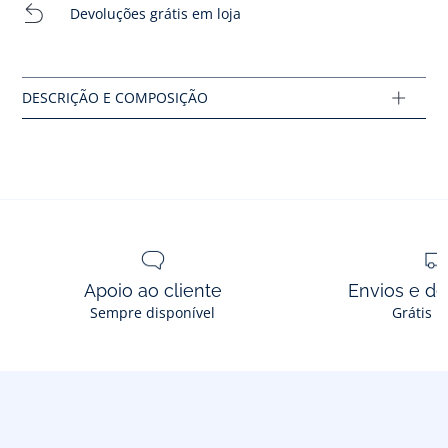
Devoluções grátis em loja
- Este modelo calça normal
Composição :
Tecido principal: 100% couro
Ref : 2038133
Apoio ao cliente
Envios e d
Sempre disponível
Grátis n