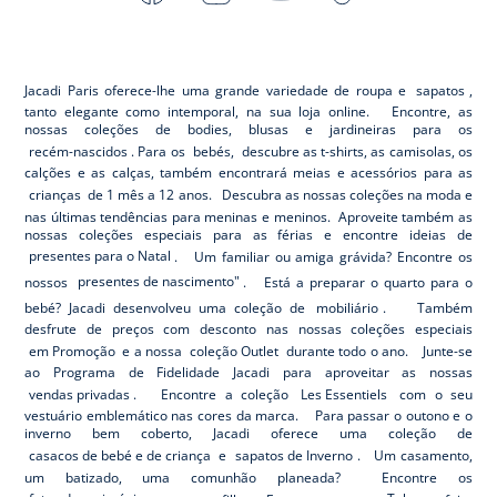
-
-
-
-
Jacadi
Jacadi
Jacadi
Jacadi
Paris
Paris
Paris
Paris
Jacadi Paris oferece-lhe uma grande variedade de roupa e
sapatos
,
tanto elegante como intemporal, na sua loja online. Encontre, as
nossas coleções de bodies, blusas e jardineiras para os
recém-nascidos
. Para os
bebés,
descubre as t-shirts, as camisolas, os
calções e as calças, também encontrará meias e acessórios para as
crianças
de 1 mês a 12 anos. Descubra as nossas coleções na moda e
nas últimas tendências para meninas e meninos. Aproveite também as
nossas coleções especiais para as férias e encontre ideias de
presentes para o Natal
. Um familiar ou amiga grávida? Encontre os
nossos
presentes de nascimento"
. Está a preparar o quarto para o
bebé? Jacadi desenvolveu uma coleção de
mobiliário
. Também
desfrute de preços com desconto nas nossas coleções especiais
em Promoção
e a nossa
coleção Outlet
durante todo o ano. Junte-se
ao Programa de Fidelidade Jacadi para aproveitar as nossas
vendas privadas
. Encontre a coleção
Les Essentiels
com o seu
vestuário emblemático nas cores da marca. Para passar o outono e o
inverno bem coberto, Jacadi oferece uma coleção de
casacos de bebé e de criança
e
sapatos de Inverno
. Um casamento,
um batizado, uma comunhão planeada? Encontre os