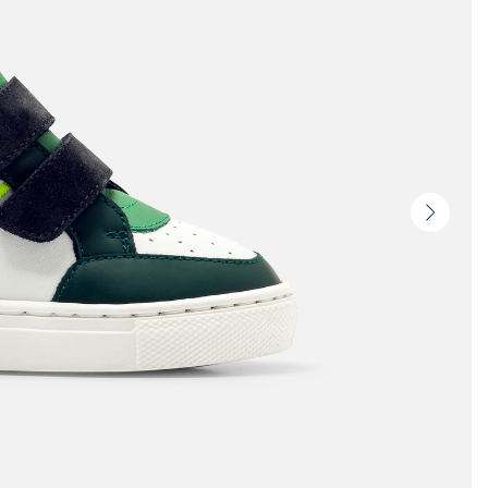
Vista
seguin
-
Produ