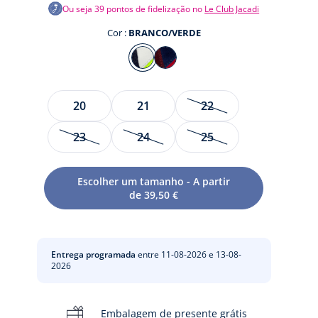
Ou seja
39
pontos de fidelização no
Le Club Jacadi
Cor :
BRANCO/VERDE
Cor
BRANCO/VERDE
AZUL/VERMELHO
Tamanho
20
21
22
23
24
25
te
Escolher um tamanho - A partir
to
de 39,50 €
Entrega programada
entre 11-08-2026 e 13-08-
2026
Embalagem de presente grátis