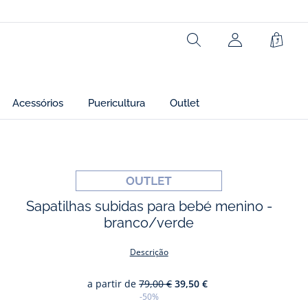
Ref : 2039926
Rechercher
Cesto
Acessórios
Puericultura
Outlet
os
Sapatilhas subidas para bebé menino -
branco/verde
Descrição
a partir de
79,00 €
39,50 €
-50%