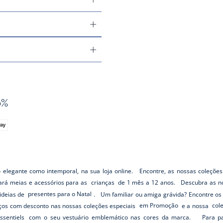
0%
o elegante como intemporal, na sua loja online. Encontre, as nossas coleções
rará meias e acessórios para as
crianças
de 1 mês a 12 anos. Descubra as no
ideias de
presentes para o Natal
. Um familiar ou amiga grávida? Encontre o
os com desconto nas nossas coleções especiais
em Promoção
e a nossa
col
ssentiels
com o seu vestuário emblemático nas cores da marca. Para pass