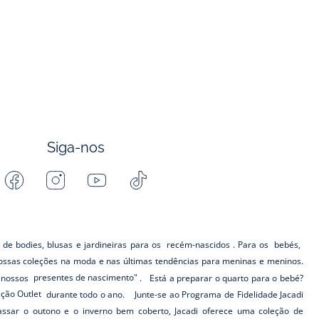
Siga-nos
Facebook
Instagram
Youtube
Tiktok
-
-
-
-
Jacadi
Jacadi
Jacadi
Jacadi
Paris
Paris
Paris
Paris
 de bodies, blusas e jardineiras para os
recém-nascidos
. Para os
bebés,
ssas coleções na moda e nas últimas tendências para meninas e meninos.
s nossos
presentes de nascimento"
. Está a preparar o quarto para o bebé?
eção Outlet
durante todo o ano. Junte-se ao Programa de Fidelidade Jacadi
ar o outono e o inverno bem coberto, Jacadi oferece uma coleção de