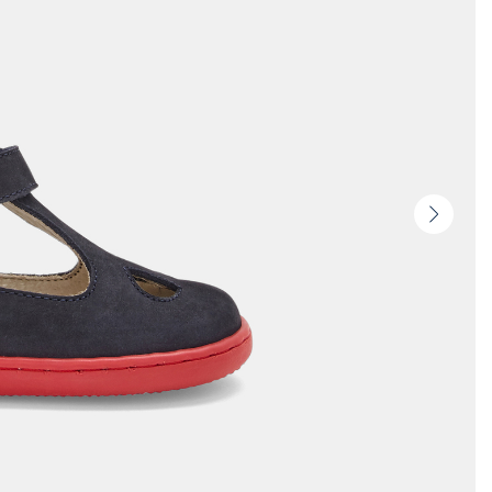
Vista
seguin
-
Produ