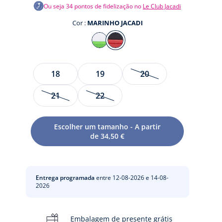
Ou seja
34
pontos de fidelização no
Le Club Jacadi
Cor :
MARINHO JACADI
Cor
BRANCO
MARINHO
JACADI
JACADI
Tamanho
18
19
20
21
22
te
Escolher um tamanho - A partir
to
de 34,50 €
Entrega programada
entre 12-08-2026 e 14-08-
2026
Embalagem de presente grátis