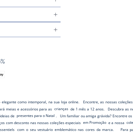
0%
o elegante como intemporal, na sua loja online. Encontre, as nossas coleções
rará meias e acessórios para as
crianças
de 1 mês a 12 anos. Descubra as no
ideias de
presentes para o Natal
. Um familiar ou amiga grávida? Encontre o
os com desconto nas nossas coleções especiais
em Promoção
e a nossa
col
ssentiels
com o seu vestuário emblemático nas cores da marca. Para pass