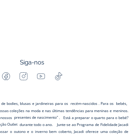
Siga-nos
Facebook
Instagram
Youtube
Tiktok
-
-
-
-
Jacadi
Jacadi
Jacadi
Jacadi
Paris
Paris
Paris
Paris
 de bodies, blusas e jardineiras para os
recém-nascidos
. Para os
bebés,
ssas coleções na moda e nas últimas tendências para meninas e meninos.
s nossos
presentes de nascimento"
. Está a preparar o quarto para o bebé?
eção Outlet
durante todo o ano. Junte-se ao Programa de Fidelidade Jacadi
ar o outono e o inverno bem coberto, Jacadi oferece uma coleção de