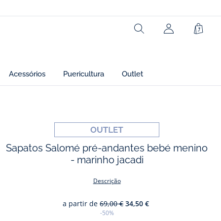
Lining: 100% couro
Rechercher
Cesto
Ref : 2026211
Acessórios
Puericultura
Outlet
os
Sapatos Salomé pré-andantes bebé menino
- marinho jacadi
Descrição
a partir de
69,00 €
34,50 €
-50%