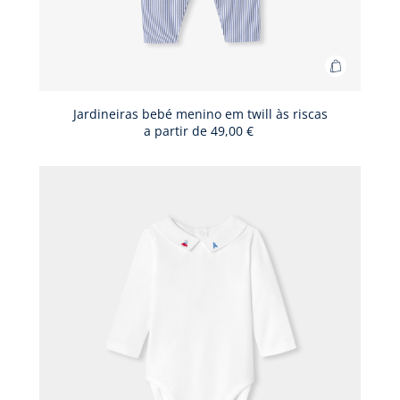
Adicionar
ao
cesto
Jardineiras bebé menino em twill às riscas
a partir de
49,00 €
Jardineir
bebé
menino
em
twill
às
riscas