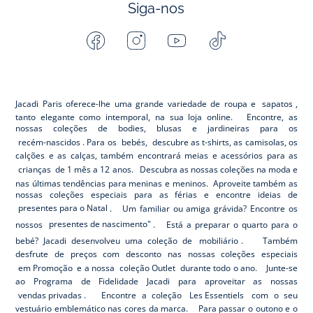
Siga-nos
Facebook
Instagram
Youtube
Tiktok
-
-
-
-
Jacadi
Jacadi
Jacadi
Jacadi
Paris
Paris
Paris
Paris
Jacadi Paris oferece-lhe uma grande variedade de roupa e
sapatos
,
tanto elegante como intemporal, na sua loja online. Encontre, as
nossas coleções de bodies, blusas e jardineiras para os
recém-nascidos
. Para os
bebés,
descubre as t-shirts, as camisolas, os
calções e as calças, também encontrará meias e acessórios para as
crianças
de 1 mês a 12 anos. Descubra as nossas coleções na moda e
nas últimas tendências para meninas e meninos. Aproveite também as
nossas coleções especiais para as férias e encontre ideias de
presentes para o Natal
. Um familiar ou amiga grávida? Encontre os
nossos
presentes de nascimento"
. Está a preparar o quarto para o
bebé? Jacadi desenvolveu uma coleção de
mobiliário
. Também
desfrute de preços com desconto nas nossas coleções especiais
em Promoção
e a nossa
coleção Outlet
durante todo o ano. Junte-se
ao Programa de Fidelidade Jacadi para aproveitar as nossas
vendas privadas
. Encontre a coleção
Les Essentiels
com o seu
vestuário emblemático nas cores da marca. Para passar o outono e o