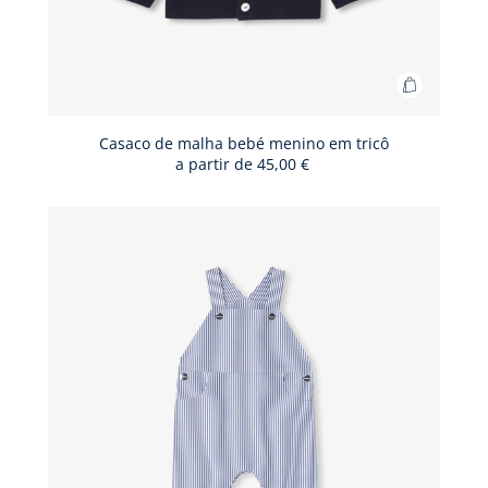
Adicionar
ao
cesto
Casaco de malha bebé menino em tricô
a partir de
45,00 €
Casaco
de
malha
bebé
menino
em
tricô