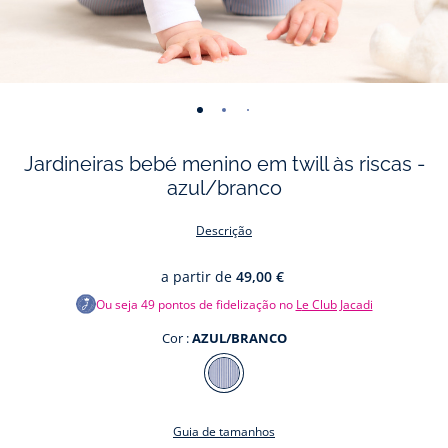
-
-
-
-
-
-
-
vista
vista
vista
vista
vista
vista
vista
Jardineiras bebé menino em twill às riscas -
01
02
03
04
05
06
07
azul/branco
Descrição
a partir de
49,00 €
Ou seja
49
pontos de fidelização no
Le Club Jacadi
Cor :
AZUL/BRANCO
Cor
AZUL/BRANCO
Guia de tamanhos