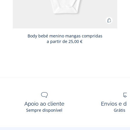
Adicionar
ao
cesto
Body bebé menino mangas compridas
a partir de
25,00 €
Body
bebé
menino
mangas
comprida
Apoio ao cliente
Envios e d
Sempre disponível
Grátis n