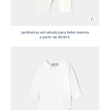
Adicionar
ao
cesto
Jardineiras em veludo para bebé menino
a partir de
49,00 €
Jardineir
em
veludo
para
bebé
menino