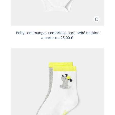
Adicionar
ao
cesto
Boby com mangas compridas para bebé menino
a partir de
25,00 €
Boby
com
mangas
comprida
para
bebé
menino