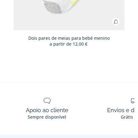
Adicionar
ao
cesto
Dois pares de meias para bebé menino
a partir de
12,00 €
Dois
pares
de
meias
para
bebé
menino
Apoio ao cliente
Envios e d
Sempre disponível
Grátis n