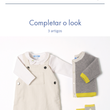
Composição :
Main fabric: 98% algodão - 2% elasthane
Completar o look
Lining: 100% algodão
3 artigos
Ref : 2035597