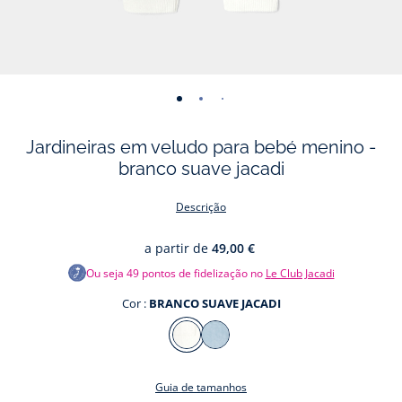
-
-
-
-
vista
vista
vista
vista
Jardineiras em veludo para bebé menino -
01
02
03
04
branco suave jacadi
Descrição
a partir de
49,00 €
Ou seja
49
pontos de fidelização no
Le Club Jacadi
Cor :
BRANCO SUAVE JACADI
Cor
BRANCO
AZUL
SUAVE
DEAU
Guia de tamanhos
JACADI