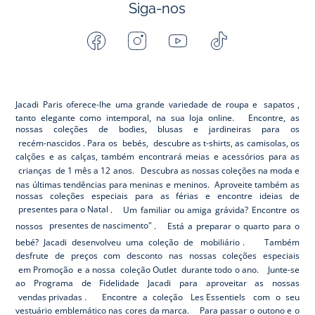
Siga-nos
Facebook
Instagram
Youtube
Tiktok
-
-
-
-
Jacadi
Jacadi
Jacadi
Jacadi
Paris
Paris
Paris
Paris
Jacadi Paris oferece-lhe uma grande variedade de roupa e
sapatos
,
tanto elegante como intemporal, na sua loja online. Encontre, as
nossas coleções de bodies, blusas e jardineiras para os
recém-nascidos
. Para os
bebés,
descubre as t-shirts, as camisolas, os
calções e as calças, também encontrará meias e acessórios para as
crianças
de 1 mês a 12 anos. Descubra as nossas coleções na moda e
nas últimas tendências para meninas e meninos. Aproveite também as
nossas coleções especiais para as férias e encontre ideias de
presentes para o Natal
. Um familiar ou amiga grávida? Encontre os
nossos
presentes de nascimento"
. Está a preparar o quarto para o
bebé? Jacadi desenvolveu uma coleção de
mobiliário
. Também
desfrute de preços com desconto nas nossas coleções especiais
em Promoção
e a nossa
coleção Outlet
durante todo o ano. Junte-se
ao Programa de Fidelidade Jacadi para aproveitar as nossas
vendas privadas
. Encontre a coleção
Les Essentiels
com o seu
vestuário emblemático nas cores da marca. Para passar o outono e o