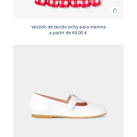
Adicionar
ao
cesto
Vestido de tecido vichy para menina
a partir de
69,00 €
Vestido
de
tecido
vichy
para
menina