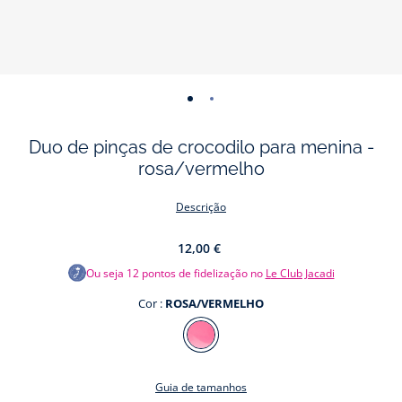
-
-
vista
vista
Duo de pinças de crocodilo para menina -
01
02
rosa/vermelho
Descrição
12,00 €
Ou seja
12
pontos de fidelização no
Le Club Jacadi
Cor :
ROSA/VERMELHO
Cor
ROSA/VERMELHO
Guia de tamanhos