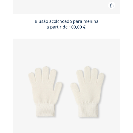
Adicionar
ao
cesto
Blusão acolchoado para menina
a partir de
109,00 €
Blusão
acolchoa
para
menina