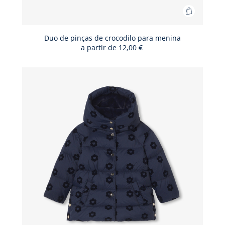
Adicionar
ao
cesto
Duo de pinças de crocodilo para menina
a partir de
12,00 €
Duo
de
pinças
de
crocodilo
para
menina