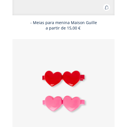
Adicionar
ao
cesto
- Meias para menina Maison Guille
a partir de
15,00 €
-
Meias
para
menina
Maison
Guille