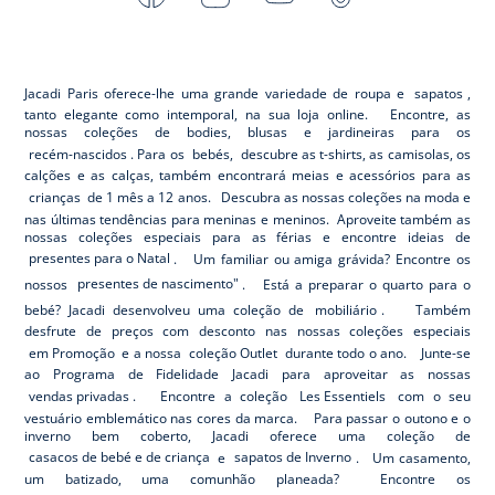
-
-
-
-
Jacadi
Jacadi
Jacadi
Jacadi
Paris
Paris
Paris
Paris
Jacadi Paris oferece-lhe uma grande variedade de roupa e
sapatos
,
tanto elegante como intemporal, na sua loja online. Encontre, as
nossas coleções de bodies, blusas e jardineiras para os
recém-nascidos
. Para os
bebés,
descubre as t-shirts, as camisolas, os
calções e as calças, também encontrará meias e acessórios para as
crianças
de 1 mês a 12 anos. Descubra as nossas coleções na moda e
nas últimas tendências para meninas e meninos. Aproveite também as
nossas coleções especiais para as férias e encontre ideias de
presentes para o Natal
. Um familiar ou amiga grávida? Encontre os
nossos
presentes de nascimento"
. Está a preparar o quarto para o
bebé? Jacadi desenvolveu uma coleção de
mobiliário
. Também
desfrute de preços com desconto nas nossas coleções especiais
em Promoção
e a nossa
coleção Outlet
durante todo o ano. Junte-se
ao Programa de Fidelidade Jacadi para aproveitar as nossas
vendas privadas
. Encontre a coleção
Les Essentiels
com o seu
vestuário emblemático nas cores da marca. Para passar o outono e o
inverno bem coberto, Jacadi oferece uma coleção de
casacos de bebé e de criança
e
sapatos de Inverno
. Um casamento,
um batizado, uma comunhão planeada? Encontre os