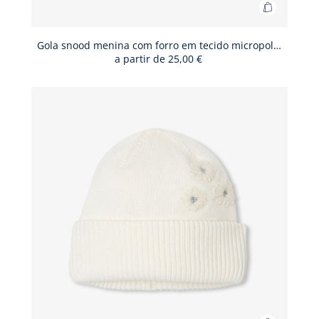
Adicionar
ao
cesto
Gola snood menina com forro em tecido micropolar
a partir de
25,00 €
Gola
snood
menina
com
forro
em
tecido
micropol