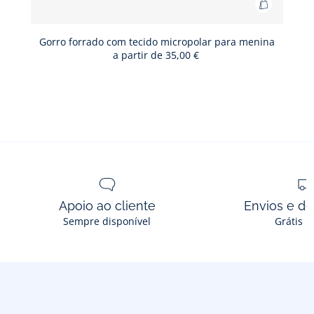
Adicionar
ao
cesto
Gorro forrado com tecido micropolar para menina
a partir de
35,00 €
Gorro
forrado
com
tecido
micropol
para
menina
Apoio ao cliente
Envios e d
Sempre disponível
Grátis n