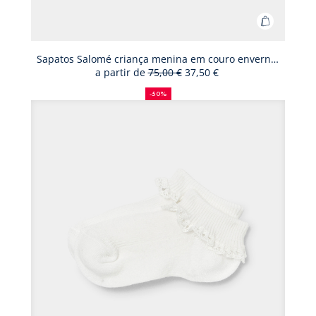
Adicionar
ao
cesto
Sapatos Salomé criança menina em couro envernizado
a partir de
75,00 €
37,50 €
Sapatos
50%
Preço
Novo
Salomé
de
antigo:
preço:
-50%
desconto
criança
menina
em
couro
enverniz