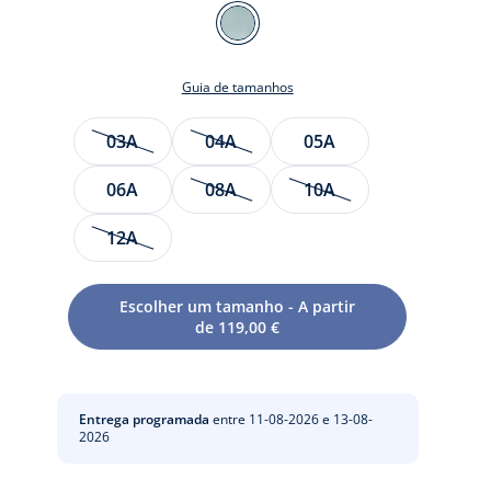
Cor
VERDE
LICHEN
Guia de tamanhos
Tamanho
03A
04A
05A
06A
08A
10A
12A
te
to
Escolher um tamanho - A partir
de 119,00 €
Entrega programada
entre 11-08-2026 e 13-08-
2026