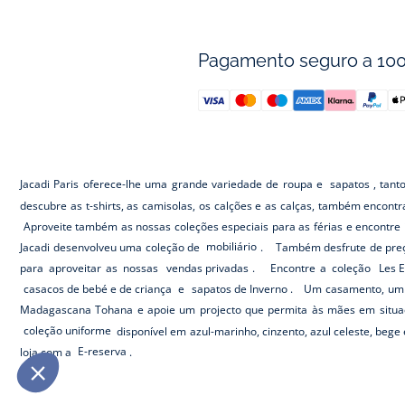
Pagamento seguro a 10
Jacadi Paris oferece-lhe uma grande variedade de roupa e
sapatos
, tant
descubre as t-shirts, as camisolas, os calções e as calças, também encont
Aproveite também as nossas coleções especiais para as férias e encontre 
Jacadi desenvolveu uma coleção de
mobiliário
. Também desfrute de preç
para aproveitar as nossas
vendas privadas
. Encontre a coleção
Les E
casacos de bebé e de criança
e
sapatos de Inverno
. Um casamento, um 
Madagascana Tohana e apoie um projecto que permita às mães em situa
coleção uniforme
disponível em azul-marinho, cinzento, azul celeste, beg
loja com a
E-reserva
.