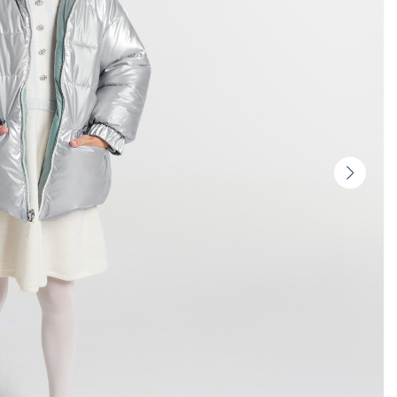
Vista
seguin
-
Produ