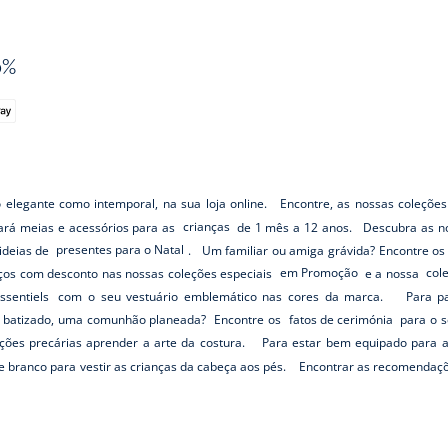
0%
o elegante como intemporal, na sua loja online. Encontre, as nossas coleções
rará meias e acessórios para as
crianças
de 1 mês a 12 anos. Descubra as no
ideias de
presentes para o Natal
. Um familiar ou amiga grávida? Encontre o
os com desconto nas nossas coleções especiais
em Promoção
e a nossa
col
ssentiels
com o seu vestuário emblemático nas cores da marca. Para pass
batizado, uma comunhão planeada? Encontre os
fatos de cerimónia
para o s
ções precárias aprender a arte da costura. Para estar bem equipado para 
e e branco para vestir as crianças da cabeça aos pés. Encontrar as recomendaç