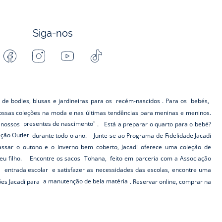
Siga-nos
Facebook
Instagram
Youtube
Tiktok
-
-
-
-
Jacadi
Jacadi
Jacadi
Jacadi
Paris
Paris
Paris
Paris
 de bodies, blusas e jardineiras para os
recém-nascidos
. Para os
bebés,
ssas coleções na moda e nas últimas tendências para meninas e meninos.
s nossos
presentes de nascimento"
. Está a preparar o quarto para o bebé?
eção Outlet
durante todo o ano. Junte-se ao Programa de Fidelidade Jacadi
ar o outono e o inverno bem coberto, Jacadi oferece uma coleção de
eu filho. Encontre os sacos
Tohana,
feito em parceria com a Associação
a
entrada escolar
e satisfazer as necessidades das escolas, encontre uma
ões Jacadi para
a manutenção de bela matéria
. Reservar online, comprar na