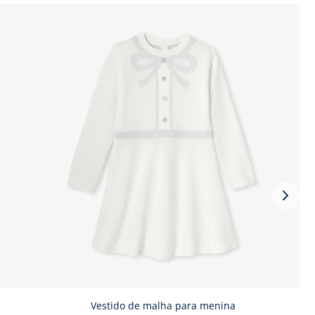
Vista
segui
-
Prod
do
look
Vestido de malha para menina