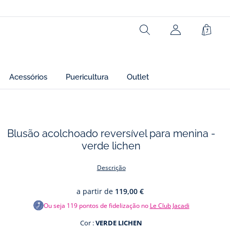
Ref : 2043470
Rechercher
Cesto
Acessórios
Puericultura
Outlet
Blusão acolchoado reversível para menina -
verde lichen
os
Descrição
a partir de
119,00 €
Ou seja
119
pontos de fidelização no
Le Club Jacadi
Cor :
VERDE LICHEN