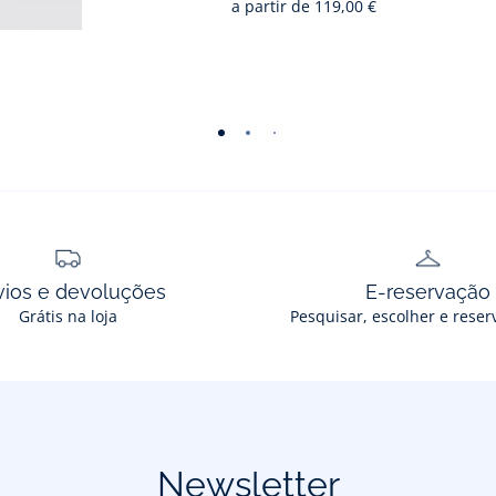
a partir de
119,00 €
-
-
-
-
-
-
vista
vista
vista
vista
vista
vista
01
02
03
04
05
06
vios e devoluções
E-reservação
Grátis na loja
Pesquisar, escolher e reser
Newsletter